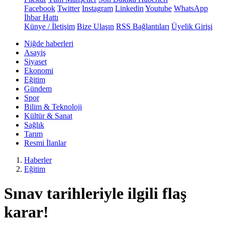
Facebook
Twitter
Instagram
Linkedin
Youtube
WhatsApp
İhbar Hattı
Künye / İletişim
Bize Ulaşın
RSS Bağlantıları
Üyelik Girişi
Niğde haberleri
Asayiş
Siyaset
Ekonomi
Eğitim
Gündem
Spor
Bilim & Teknoloji
Kültür & Sanat
Sağlık
Tarım
Resmi İlanlar
Haberler
Eğitim
Sınav tarihleriyle ilgili flaş
karar!