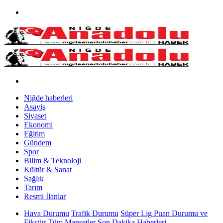
Niğde haberleri
Asayiş
Siyaset
Ekonomi
Eğitim
Gündem
Spor
Bilim & Teknoloji
Kültür & Sanat
Sağlık
Tarım
Resmi İlanlar
Hava Durumu
Trafik Durumu
Süper Lig Puan Durumu ve
Fikstür
Tüm Manşetler
Son Dakika Haberleri