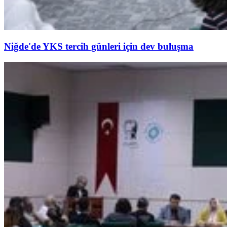
Niğde'de YKS tercih günleri için dev buluşma