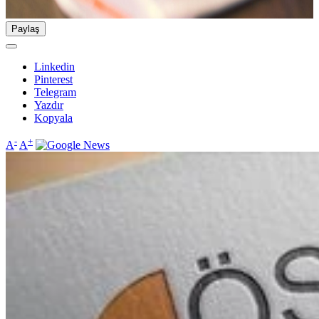
Paylaş
Linkedin
Pinterest
Telegram
Yazdır
Kopyala
-
+
A
A