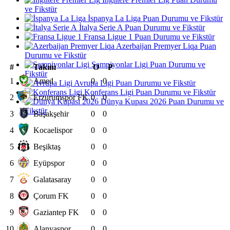
ve Fikstür
İspanya La Liga Puan Durumu ve Fikstür
İtalya Serie A Puan Durumu ve Fikstür
Fransa Ligue 1 Puan Durumu ve Fikstür
Azerbaijan Premyer Liqa Puan
Durumu ve Fikstür
Şampiyonlar Ligi Puan Durumu ve
#
Takım
O
P
Fikstür
1
Amed
0
0
Avrupa Ligi Puan Durumu ve Fikstür
Konferans Ligi Puan Durumu ve Fikstür
2
Erzurumspor FK
0
0
Dünya Kupası 2026 Puan Durumu ve
Fikstür
3
Başakşehir
0
0
4
Kocaelispor
0
0
5
Beşiktaş
0
0
6
Eyüpspor
0
0
7
Galatasaray
0
0
8
Çorum FK
0
0
9
Gaziantep FK
0
0
10
Alanyaspor
0
0