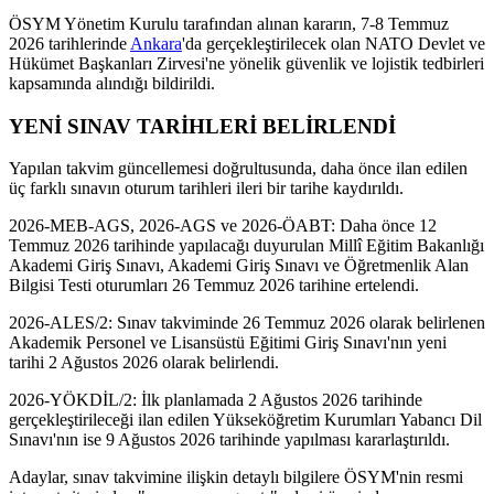
ÖSYM Yönetim Kurulu tarafından alınan kararın, 7-8 Temmuz
2026 tarihlerinde
Ankara
'da gerçekleştirilecek olan NATO Devlet ve
Hükümet Başkanları Zirvesi'ne yönelik güvenlik ve lojistik tedbirleri
kapsamında alındığı bildirildi.
YENİ SINAV TARİHLERİ BELİRLENDİ
Yapılan takvim güncellemesi doğrultusunda, daha önce ilan edilen
üç farklı sınavın oturum tarihleri ileri bir tarihe kaydırıldı.
2026-MEB-AGS, 2026-AGS ve 2026-ÖABT: Daha önce 12
Temmuz 2026 tarihinde yapılacağı duyurulan Millî Eğitim Bakanlığı
Akademi Giriş Sınavı, Akademi Giriş Sınavı ve Öğretmenlik Alan
Bilgisi Testi oturumları 26 Temmuz 2026 tarihine ertelendi.
2026-ALES/2: Sınav takviminde 26 Temmuz 2026 olarak belirlenen
Akademik Personel ve Lisansüstü Eğitimi Giriş Sınavı'nın yeni
tarihi 2 Ağustos 2026 olarak belirlendi.
2026-YÖKDİL/2: İlk planlamada 2 Ağustos 2026 tarihinde
gerçekleştirileceği ilan edilen Yükseköğretim Kurumları Yabancı Dil
Sınavı'nın ise 9 Ağustos 2026 tarihinde yapılması kararlaştırıldı.
Adaylar, sınav takvimine ilişkin detaylı bilgilere ÖSYM'nin resmi