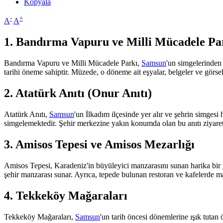
Kopyala
-
+
A
A
1. Bandırma Vapuru ve Milli Mücadele Pa
Bandırma Vapuru ve Milli Mücadele Parkı,
Samsun
'un simgelerinden 
tarihi öneme sahiptir. Müzede, o döneme ait eşyalar, belgeler ve görsel
2. Atatürk Anıtı (Onur Anıtı)
Atatürk Anıtı,
Samsun
'un İlkadım ilçesinde yer alır ve şehrin simgesi
simgelemektedir. Şehir merkezine yakın konumda olan bu anıtı ziyaret e
3. Amisos Tepesi ve Amisos Mezarlığı
Amisos Tepesi, Karadeniz'in büyüleyici manzarasını sunan harika bir y
şehir manzarası sunar. Ayrıca, tepede bulunan restoran ve kafelerde m
4. Tekkeköy Mağaraları
Tekkeköy Mağaraları,
Samsun
'un tarih öncesi dönemlerine ışık tutan 