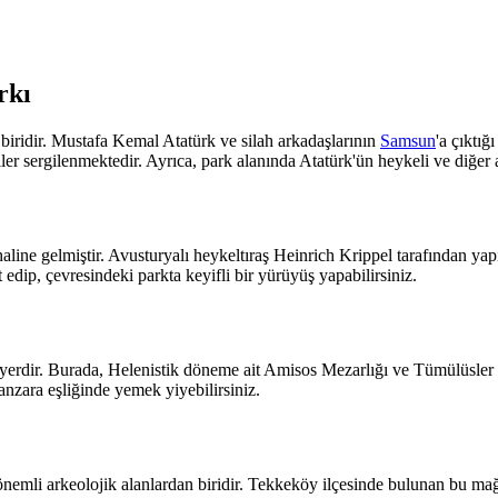
rkı
biridir. Mustafa Kemal Atatürk ve silah arkadaşlarının
Samsun
'a çıktığ
ler sergilenmektedir. Ayrıca, park alanında Atatürk'ün heykeli ve diğer 
 haline gelmiştir. Avusturyalı heykeltıraş Heinrich Krippel tarafından ya
dip, çevresindeki parkta keyifli bir yürüyüş yapabilirsiniz.
erdir. Burada, Helenistik döneme ait Amisos Mezarlığı ve Tümülüsler bul
anzara eşliğinde yemek yiyebilirsiniz.
önemli arkeolojik alanlardan biridir. Tekkeköy ilçesinde bulunan bu mağa