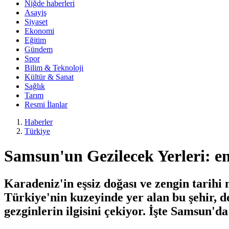
Niğde haberleri
Asayiş
Siyaset
Ekonomi
Eğitim
Gündem
Spor
Bilim & Teknoloji
Kültür & Sanat
Sağlık
Tarım
Resmi İlanlar
Haberler
Türkiye
Samsun'un Gezilecek Yerleri: en
Karadeniz'in eşsiz doğası ve zengin tarihi
Türkiye'nin kuzeyinde yer alan bu şehir, de
gezginlerin ilgisini çekiyor. İşte Samsun'd