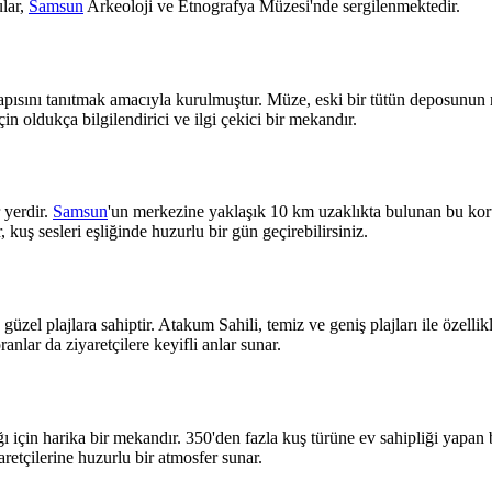
ular,
Samsun
Arkeoloji ve Etnografya Müzesi'nde sergilenmektedir.
pısını tanıtmak amacıyla kurulmuştur. Müze, eski bir tütün deposunun 
in oldukça bilgilendirici ve ilgi çekici bir mekandır.
 yerdir.
Samsun
'un merkezine yaklaşık 10 km uzaklıkta bulunan bu koru, 
kuş sesleri eşliğinde huzurlu bir gün geçirebilirsiniz.
e güzel plajlara sahiptir. Atakum Sahili, temiz ve geniş plajları ile özell
anlar da ziyaretçilere keyifli anlar sunar.
ı için harika bir mekandır. 350'den fazla kuş türüne ev sahipliği yapan 
yaretçilerine huzurlu bir atmosfer sunar.