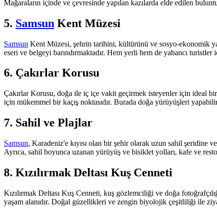
Mağaraların içinde ve çevresinde yapılan kazılarda elde edilen bulunt
5.
Samsun
Kent Müzesi
Samsun
Kent Müzesi, şehrin tarihini, kültürünü ve sosyo-ekonomik ya
eseri ve belgeyi barındırmaktadır. Hem yerli hem de yabancı turistler iç
6. Çakırlar Korusu
Çakırlar Korusu, doğa ile iç içe vakit geçirmek isteyenler için ideal bir
için mükemmel bir kaçış noktasıdır. Burada doğa yürüyüşleri yapabilir, 
7. Sahil ve Plajlar
Samsun
, Karadeniz'e kıyısı olan bir şehir olarak uzun sahil şeridine v
Ayrıca, sahil boyunca uzanan yürüyüş ve bisiklet yolları, kafe ve restor
8. Kızılırmak Deltası Kuş Cenneti
Kızılırmak Deltası Kuş Cenneti, kuş gözlemciliği ve doğa fotoğrafçılığ
yaşam alanıdır. Doğal güzellikleri ve zengin biyolojik çeşitliliği ile zi