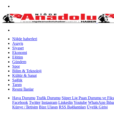
Niğde haberleri
Asayiş
Siyaset
Ekonomi
Eğitim
Gündem
Spor
Bilim & Teknoloji
Kültür & Sanat
Sağlık
Tarım
Resmi İlanlar
Hava Durumu
Trafik Durumu
Süper Lig Puan Durumu ve Fiks
Facebook
Twitter
Instagram
Linkedin
Youtube
WhatsApp İhbar
Künye / İletişim
Bize Ulaşın
RSS Bağlantıları
Üyelik Girişi