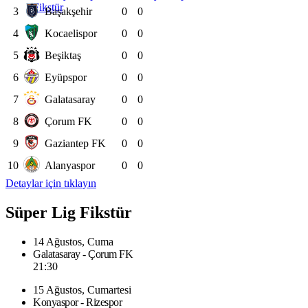
Fikstür
3
Başakşehir
0
0
4
Kocaelispor
0
0
5
Beşiktaş
0
0
6
Eyüpspor
0
0
7
Galatasaray
0
0
8
Çorum FK
0
0
9
Gaziantep FK
0
0
10
Alanyaspor
0
0
Detaylar için tıklayın
Süper Lig Fikstür
14 Ağustos, Cuma
Galatasaray - Çorum FK
21:30
15 Ağustos, Cumartesi
Konyaspor - Rizespor