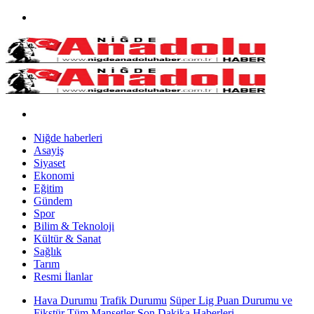
Niğde haberleri
Asayiş
Siyaset
Ekonomi
Eğitim
Gündem
Spor
Bilim & Teknoloji
Kültür & Sanat
Sağlık
Tarım
Resmi İlanlar
Hava Durumu
Trafik Durumu
Süper Lig Puan Durumu ve
Fikstür
Tüm Manşetler
Son Dakika Haberleri