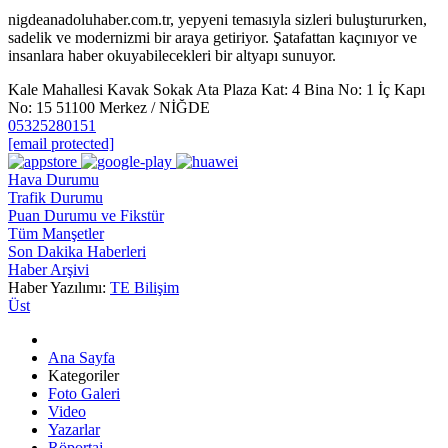
nigdeanadoluhaber.com.tr, yepyeni temasıyla sizleri buluştururken,
sadelik ve modernizmi bir araya getiriyor. Şatafattan kaçınıyor ve
insanlara haber okuyabilecekleri bir altyapı sunuyor.
Kale Mahallesi Kavak Sokak Ata Plaza Kat: 4 Bina No: 1 İç Kapı
No: 15 51100 Merkez / NİĞDE
05325280151
[email protected]
Hava Durumu
Trafik Durumu
Puan Durumu ve Fikstür
Tüm Manşetler
Son Dakika Haberleri
Haber Arşivi
Haber Yazılımı:
TE Bilişim
Üst
Ana Sayfa
Kategoriler
Foto Galeri
Video
Yazarlar
Röportaj