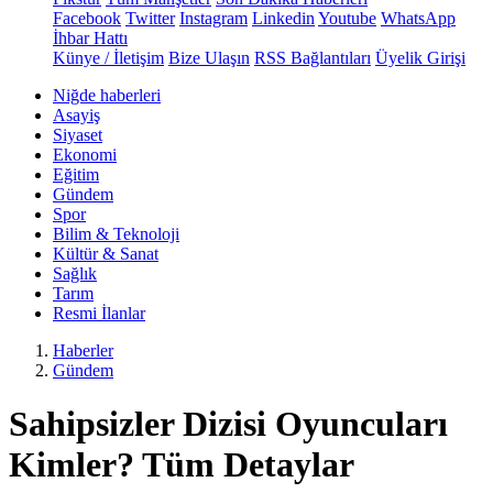
Facebook
Twitter
Instagram
Linkedin
Youtube
WhatsApp
İhbar Hattı
Künye / İletişim
Bize Ulaşın
RSS Bağlantıları
Üyelik Girişi
Niğde haberleri
Asayiş
Siyaset
Ekonomi
Eğitim
Gündem
Spor
Bilim & Teknoloji
Kültür & Sanat
Sağlık
Tarım
Resmi İlanlar
Haberler
Gündem
Sahipsizler Dizisi Oyuncuları
Kimler? Tüm Detaylar