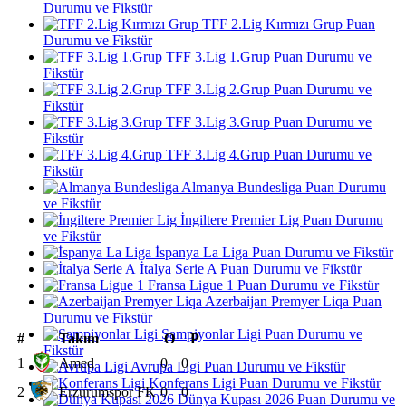
Durumu ve Fikstür
TFF 2.Lig Kırmızı Grup Puan
Durumu ve Fikstür
TFF 3.Lig 1.Grup Puan Durumu ve
Fikstür
TFF 3.Lig 2.Grup Puan Durumu ve
Fikstür
TFF 3.Lig 3.Grup Puan Durumu ve
Fikstür
TFF 3.Lig 4.Grup Puan Durumu ve
Fikstür
Almanya Bundesliga Puan Durumu
ve Fikstür
İngiltere Premier Lig Puan Durumu
ve Fikstür
İspanya La Liga Puan Durumu ve Fikstür
İtalya Serie A Puan Durumu ve Fikstür
Fransa Ligue 1 Puan Durumu ve Fikstür
Azerbaijan Premyer Liqa Puan
Durumu ve Fikstür
Şampiyonlar Ligi Puan Durumu ve
#
Takım
O
P
Fikstür
1
Amed
0
0
Avrupa Ligi Puan Durumu ve Fikstür
Konferans Ligi Puan Durumu ve Fikstür
2
Erzurumspor FK
0
0
Dünya Kupası 2026 Puan Durumu ve