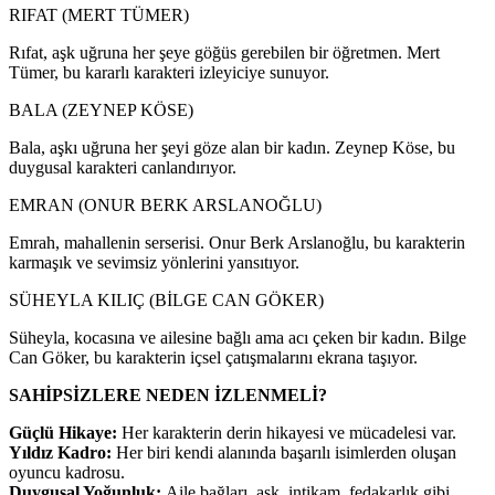
RIFAT (MERT TÜMER)
Rıfat, aşk uğruna her şeye göğüs gerebilen bir öğretmen. Mert
Tümer, bu kararlı karakteri izleyiciye sunuyor.
BALA (ZEYNEP KÖSE)
Bala, aşkı uğruna her şeyi göze alan bir kadın. Zeynep Köse, bu
duygusal karakteri canlandırıyor.
EMRAN (ONUR BERK ARSLANOĞLU)
Emrah, mahallenin serserisi. Onur Berk Arslanoğlu, bu karakterin
karmaşık ve sevimsiz yönlerini yansıtıyor.
SÜHEYLA KILIÇ (BİLGE CAN GÖKER)
Süheyla, kocasına ve ailesine bağlı ama acı çeken bir kadın. Bilge
Can Göker, bu karakterin içsel çatışmalarını ekrana taşıyor.
SAHİPSİZLERE NEDEN İZLENMELİ?
Güçlü Hikaye:
Her karakterin derin hikayesi ve mücadelesi var.
Yıldız Kadro:
Her biri kendi alanında başarılı isimlerden oluşan
oyuncu kadrosu.
Duygusal Yoğunluk:
Aile bağları, aşk, intikam, fedakarlık gibi