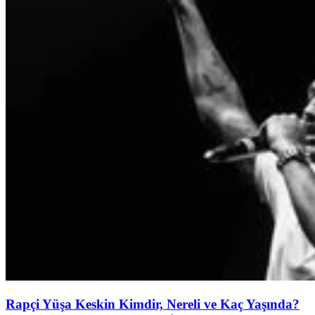
Rapçi Yüşa Keskin Kimdir, Nereli ve Kaç Yaşında?