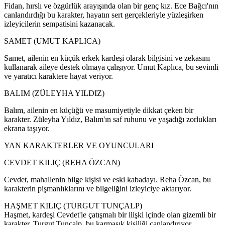
Fidan, hırslı ve özgürlük arayışında olan bir genç kız. Ece Bağcı'nın
canlandırdığı bu karakter, hayatın sert gerçekleriyle yüzleşirken
izleyicilerin sempatisini kazanacak.
SAMET (UMUT KAPLICA)
Samet, ailenin en küçük erkek kardeşi olarak bilgisini ve zekasını
kullanarak aileye destek olmaya çalışıyor. Umut Kaplıca, bu sevimli
ve yaratıcı karaktere hayat veriyor.
BALIM (ZÜLEYHA YILDIZ)
Balım, ailenin en küçüğü ve masumiyetiyle dikkat çeken bir
karakter. Züleyha Yıldız, Balım'ın saf ruhunu ve yaşadığı zorlukları
ekrana taşıyor.
YAN KARAKTERLER VE OYUNCULARI
CEVDET KILIÇ (REHA ÖZCAN)
Cevdet, mahallenin bilge kişisi ve eski kabadayı. Reha Özcan, bu
karakterin pişmanlıklarını ve bilgeliğini izleyiciye aktarıyor.
HAŞMET KILIÇ (TURGUT TUNÇALP)
Haşmet, kardeşi Cevdet'le çatışmalı bir ilişki içinde olan gizemli bir
karakter. Turgut Tunçalp, bu karmaşık kişiliği canlandırıyor.