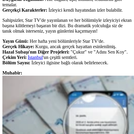
temalar.
Gerçekçi Karakterler:
İzleyici kendi hayatından izler bulabilir.
Sahipsizler, Star TV'de yayınlanan ve her bölümüyle izleyiciyi ekran
başına kilitlemeyi başaran bir dizi. Bu dramatik yolculuğa siz de
tanık olmak isterseniz, yayın günlerini kaçırmayın!
Yayın Günü:
Her hafta yeni bölümleriyle Star TV'de.
Gerçek Hikaye:
Kurgu, ancak gerçek hayattan esinlenilmiş.
Hazal Subaşı'nın Diğer Projeleri:
"Çukur" ve "Adını Sen Koy".
Çekim Yeri:
İstanbul
'un çeşitli semtleri.
Bölüm Sayısı:
İzleyici ilgisine bağlı olarak belirlenecek.
Muhabir: