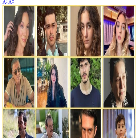
-
+
A
A