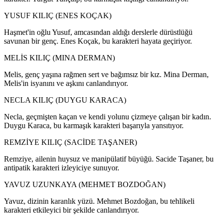
YUSUF KILIÇ (ENES KOÇAK)
Haşmet'in oğlu Yusuf, amcasından aldığı derslerle dürüstlüğü
savunan bir genç. Enes Koçak, bu karakteri hayata geçiriyor.
MELİS KILIÇ (MINA DERMAN)
Melis, genç yaşına rağmen sert ve bağımsız bir kız. Mina Derman,
Melis'in isyanını ve aşkını canlandırıyor.
NECLA KILIÇ (DUYGU KARACA)
Necla, geçmişten kaçan ve kendi yolunu çizmeye çalışan bir kadın.
Duygu Karaca, bu karmaşık karakteri başarıyla yansıtıyor.
REMZİYE KILIÇ (SACİDE TAŞANER)
Remziye, ailenin huysuz ve manipülatif büyüğü. Sacide Taşaner, bu
antipatik karakteri izleyiciye sunuyor.
YAVUZ UZUNKAYA (MEHMET BOZDOĞAN)
Yavuz, dizinin karanlık yüzü. Mehmet Bozdoğan, bu tehlikeli
karakteri etkileyici bir şekilde canlandırıyor.