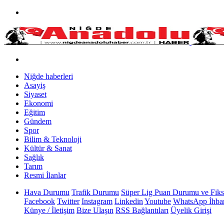
Niğde haberleri
Asayiş
Siyaset
Ekonomi
Eğitim
Gündem
Spor
Bilim & Teknoloji
Kültür & Sanat
Sağlık
Tarım
Resmi İlanlar
Hava Durumu
Trafik Durumu
Süper Lig Puan Durumu ve Fiks
Facebook
Twitter
Instagram
Linkedin
Youtube
WhatsApp İhbar
Künye / İletişim
Bize Ulaşın
RSS Bağlantıları
Üyelik Girişi