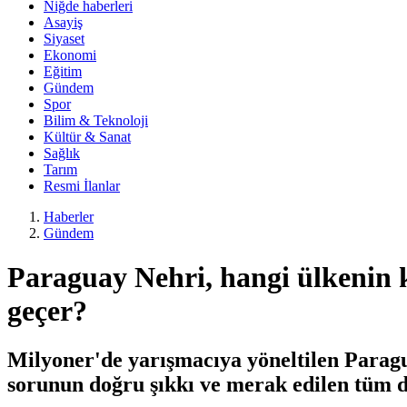
Niğde haberleri
Asayiş
Siyaset
Ekonomi
Eğitim
Gündem
Spor
Bilim & Teknoloji
Kültür & Sanat
Sağlık
Tarım
Resmi İlanlar
Haberler
Gündem
Paraguay Nehri, hangi ülkenin k
geçer?
Milyoner'de yarışmacıya yöneltilen Paragu
sorunun doğru şıkkı ve merak edilen tüm d