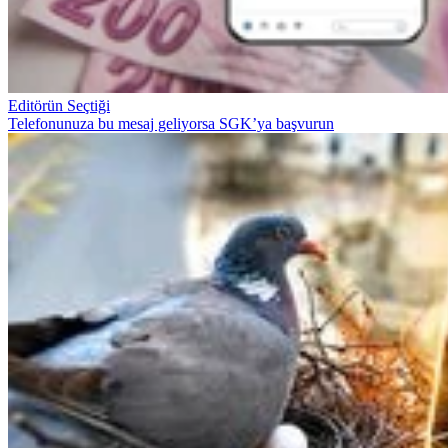
Editörün Seçtiği
Telefonunuza bu mesaj geliyorsa SGK’ya başvurun