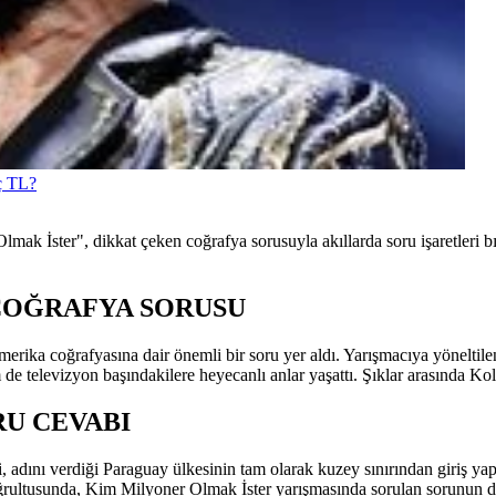
aç TL?
mak İster", dikkat çeken coğrafya sorusuyla akıllarda soru işaretleri bı
COĞRAFYA SORUSU
ka coğrafyasına dair önemli bir soru yer aldı. Yarışmacıya yöneltile
 de televizyon başındakilere heyecanlı anlar yaşattı. Şıklar arasında K
U CEVABI
 adını verdiği Paraguay ülkesinin tam olarak kuzey sınırından giriş ya
doğrultusunda, Kim Milyoner Olmak İster yarışmasında sorulan sorunun 