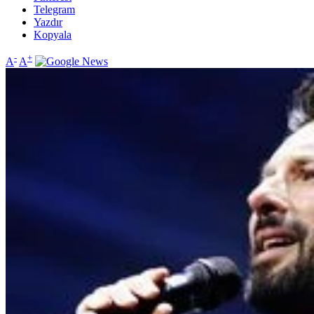
Telegram
Yazdır
Kopyala
-
+
A
A