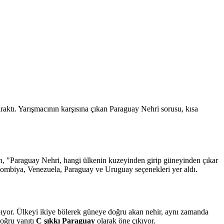
raktı. Yarışmacının karşısına çıkan Paraguay Nehri sorusu, kısa
n, "Paraguay Nehri, hangi ülkenin kuzeyinden girip güneyinden çıkar
olombiya, Venezuela, Paraguay ve Uruguay seçenekleri yer aldı.
pıyor. Ülkeyi ikiye bölerek güneye doğru akan nehir, aynı zamanda
doğru yanıtı
C şıkkı Paraguay
olarak öne çıkıyor.