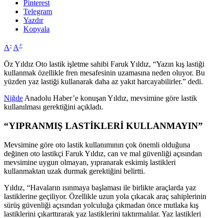
Pinterest
Telegram
Yazdır
Kopyala
-
+
A
A
Öz Yıldız Oto lastik işletme sahibi Faruk Yıldız, “Yazın kış lastiği
kullanmak özellikle fren mesafesinin uzamasına neden oluyor. Bu
yüzden yaz lastiği kullanarak daha az yakıt harcayabilirler.” dedi.
Niğde
Anadolu Haber’e konuşan Yıldız, mevsimine göre lastik
kullanılması gerektiğini açıkladı.
“YIPRANMIŞ LASTİKLERİ KULLANMAYIN”
Mevsimine göre oto lastik kullanımının çok önemli olduğuna
değinen oto lastikçi Faruk Yıldız, can ve mal güvenliği açısından
mevsimine uygun olmayan, yıpranarak eskimiş lastikleri
kullanmaktan uzak durmak gerektiğini belirtti.
Yıldız, “Havaların ısınmaya başlaması ile birlikte araçlarda yaz
lastiklerine geçiliyor. Özellikle uzun yola çıkacak araç sahiplerinin
sürüş güvenliği açısından yolculuğa çıkmadan önce mutlaka kış
lastiklerini çıkarttırarak yaz lastiklerini taktırmalılar. Yaz lastikleri