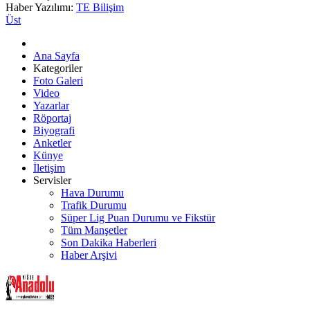
Haber Yazılımı:
TE Bilişim
Üst
Ana Sayfa
Kategoriler
Foto Galeri
Video
Yazarlar
Röportaj
Biyografi
Anketler
Künye
İletişim
Servisler
Hava Durumu
Trafik Durumu
Süper Lig Puan Durumu ve Fikstür
Tüm Manşetler
Son Dakika Haberleri
Haber Arşivi