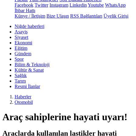
Facebook
Twitter
Instagram
Linkedin
Youtube
WhatsApp
İhbar Hattı
Künye / İletişim
Bize Ulaşın
RSS Bağlantıları
Üyelik Girişi
Niğde haberleri
Asayiş
Siyaset
Ekonomi
Eğitim
Gündem
Spor
Bilim & Teknoloji
Kültür & Sanat
Sağlık
Tarım
Resmi İlanlar
Haberler
Otomobil
Araç sahiplerine hayati uyarı!
Araçlarda kullanılan lastikler hayati