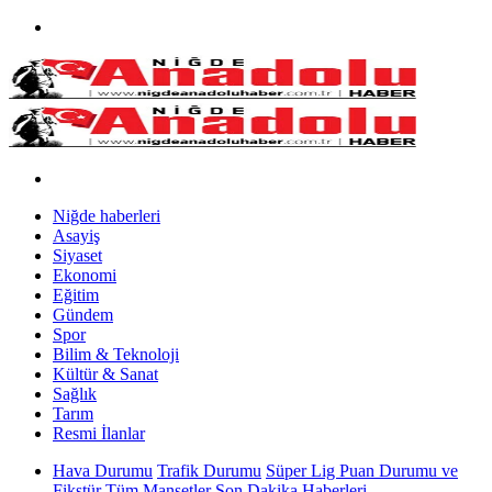
Niğde haberleri
Asayiş
Siyaset
Ekonomi
Eğitim
Gündem
Spor
Bilim & Teknoloji
Kültür & Sanat
Sağlık
Tarım
Resmi İlanlar
Hava Durumu
Trafik Durumu
Süper Lig Puan Durumu ve
Fikstür
Tüm Manşetler
Son Dakika Haberleri