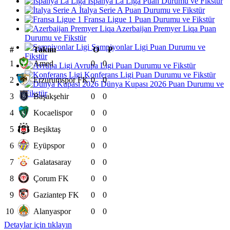
İspanya La Liga Puan Durumu ve Fikstür
İtalya Serie A Puan Durumu ve Fikstür
Fransa Ligue 1 Puan Durumu ve Fikstür
Azerbaijan Premyer Liqa Puan
Durumu ve Fikstür
Şampiyonlar Ligi Puan Durumu ve
#
Takım
O
P
Fikstür
1
Amed
0
0
Avrupa Ligi Puan Durumu ve Fikstür
Konferans Ligi Puan Durumu ve Fikstür
2
Erzurumspor FK
0
0
Dünya Kupası 2026 Puan Durumu ve
Fikstür
3
Başakşehir
0
0
4
Kocaelispor
0
0
5
Beşiktaş
0
0
6
Eyüpspor
0
0
7
Galatasaray
0
0
8
Çorum FK
0
0
9
Gaziantep FK
0
0
10
Alanyaspor
0
0
Detaylar için tıklayın