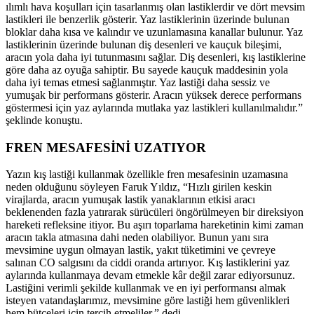
ılımlı hava koşulları için tasarlanmış olan lastiklerdir ve dört mevsim
lastikleri ile benzerlik gösterir. Yaz lastiklerinin üzerinde bulunan
bloklar daha kısa ve kalındır ve uzunlamasına kanallar bulunur. Yaz
lastiklerinin üzerinde bulunan diş desenleri ve kauçuk bileşimi,
aracın yola daha iyi tutunmasını sağlar. Diş desenleri, kış lastiklerine
göre daha az oyuğa sahiptir. Bu sayede kauçuk maddesinin yola
daha iyi temas etmesi sağlanmıştır. Yaz lastiği daha sessiz ve
yumuşak bir performans gösterir. Aracın yüksek derece performans
göstermesi için yaz aylarında mutlaka yaz lastikleri kullanılmalıdır.”
şeklinde konuştu.
FREN MESAFESİNİ UZATIYOR
Yazın kış lastiği kullanmak özellikle fren mesafesinin uzamasına
neden olduğunu söyleyen Faruk Yıldız, “Hızlı girilen keskin
virajlarda, aracın yumuşak lastik yanaklarının etkisi aracı
beklenenden fazla yatırarak sürücüleri öngörülmeyen bir direksiyon
hareketi refleksine itiyor. Bu aşırı toparlama hareketinin kimi zaman
aracın takla atmasına dahi neden olabiliyor. Bunun yanı sıra
mevsimine uygun olmayan lastik, yakıt tüketimini ve çevreye
salınan CO salgısını da ciddi oranda artırıyor. Kış lastiklerini yaz
aylarında kullanmaya devam etmekle kâr değil zarar ediyorsunuz.
Lastiğini verimli şekilde kullanmak ve en iyi performansı almak
isteyen vatandaşlarımız, mevsimine göre lastiği hem güvenlikleri
hem bütçeleri için tercih etmeliler.” dedi.