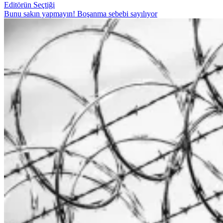
Editörün Seçtiği
Bunu sakın yapmayın! Boşanma sebebi sayılıyor