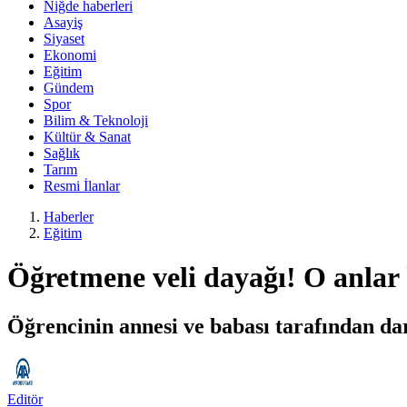
Niğde haberleri
Asayiş
Siyaset
Ekonomi
Eğitim
Gündem
Spor
Bilim & Teknoloji
Kültür & Sanat
Sağlık
Tarım
Resmi İlanlar
Haberler
Eğitim
Öğretmene veli dayağı! O anlar
Öğrencinin annesi ve babası tarafından dar
Editör