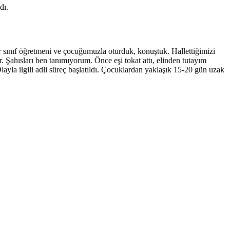
dı.
r sınıf öğretmeni ve çocuğumuzla oturduk, konuştuk. Hallettiğimizi
Şahısları ben tanımıyorum. Önce eşi tokat attı, elinden tutayım
yla ilgili adli süreç başlatıldı. Çocuklardan yaklaşık 15-20 gün uzak