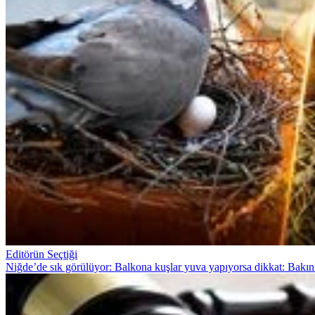
Editörün Seçtiği
Niğde’de sık görülüyor: Balkona kuşlar yuva yapıyorsa dikkat: Bakın