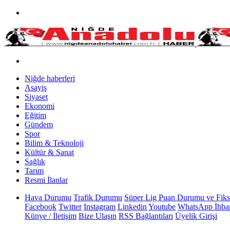
Niğde haberleri
Asayiş
Siyaset
Ekonomi
Eğitim
Gündem
Spor
Bilim & Teknoloji
Kültür & Sanat
Sağlık
Tarım
Resmi İlanlar
Hava Durumu
Trafik Durumu
Süper Lig Puan Durumu ve Fiks
Facebook
Twitter
Instagram
Linkedin
Youtube
WhatsApp İhbar
Künye / İletişim
Bize Ulaşın
RSS Bağlantıları
Üyelik Girişi