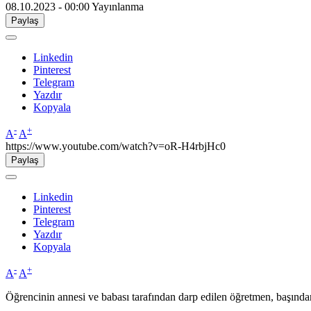
08.10.2023 - 00:00
Yayınlanma
Paylaş
Linkedin
Pinterest
Telegram
Yazdır
Kopyala
-
+
A
A
https://www.youtube.com/watch?v=oR-H4rbjHc0
Paylaş
Linkedin
Pinterest
Telegram
Yazdır
Kopyala
-
+
A
A
Öğrencinin annesi ve babası tarafından darp edilen öğretmen, başından 