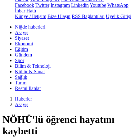
Facebook
Twitter
Instagram
Linkedin
Youtube
WhatsApp
İhbar Hattı
Künye / İletişim
Bize Ulaşın
RSS Bağlantıları
Üyelik Girişi
Niğde haberleri
Asayiş
Siyaset
Ekonomi
Eğitim
Gündem
Spor
Bilim & Teknoloji
Kültür & Sanat
Sağlık
Tarım
Resmi İlanlar
Haberler
Asayiş
NÖHÜ'lü öğrenci hayatını
kaybetti