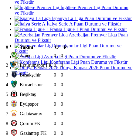
ve Fikstür
İngiltere Premier Lig Puan Durumu
ve Fikstür
İspanya La Liga Puan Durumu ve Fikstür
İtalya Serie A Puan Durumu ve Fikstür
Fransa Ligue 1 Puan Durumu ve Fikstür
Azerbaijan Premyer Liqa Puan
Durumu ve Fikstür
Şampiyonlar Ligi Puan Durumu ve
#
Takım
O
P
Fikstür
1
Amed
0
0
Avrupa Ligi Puan Durumu ve Fikstür
Konferans Ligi Puan Durumu ve Fikstür
2
Erzurumspor FK
0
0
Dünya Kupası 2026 Puan Durumu ve
Fikstür
3
Başakşehir
0
0
4
Kocaelispor
0
0
5
Beşiktaş
0
0
6
Eyüpspor
0
0
7
Galatasaray
0
0
8
Çorum FK
0
0
9
Gaziantep FK
0
0