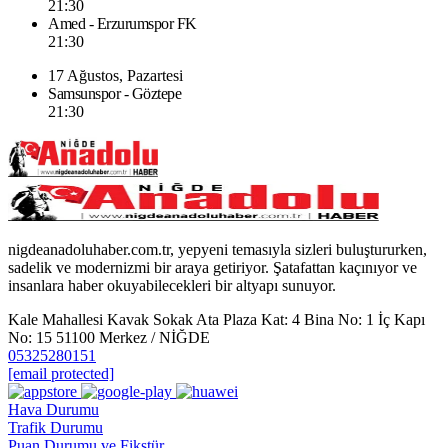
21:30
Amed - Erzurumspor FK
21:30
17 Ağustos, Pazartesi
Samsunspor - Göztepe
21:30
nigdeanadoluhaber.com.tr, yepyeni temasıyla sizleri buluştururken,
sadelik ve modernizmi bir araya getiriyor. Şatafattan kaçınıyor ve
insanlara haber okuyabilecekleri bir altyapı sunuyor.
Kale Mahallesi Kavak Sokak Ata Plaza Kat: 4 Bina No: 1 İç Kapı
No: 15 51100 Merkez / NİĞDE
05325280151
[email protected]
Hava Durumu
Trafik Durumu
Puan Durumu ve Fikstür