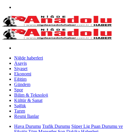
Niğde haberleri
Asayiş
Siyaset
Ekonomi
Eğitim
Gündem
Spor
Bilim & Teknoloji
Kültür & Sanat
Sağlık
Tarım
Resmi İlanlar
Hava Durumu
Trafik Durumu
Süper Lig Puan Durumu ve
Fikstür
Tüm Manşetler
Son Dakika Haberleri