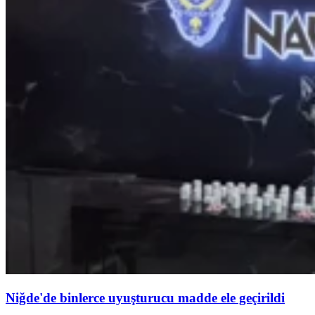
Niğde'de binlerce uyuşturucu madde ele geçirildi