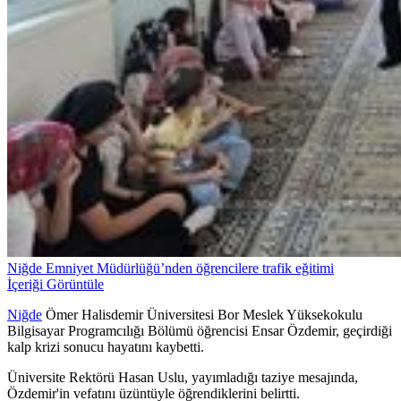
Niğde Emniyet Müdürlüğü’nden öğrencilere trafik eğitimi
İçeriği Görüntüle
Niğde
Ömer Halisdemir Üniversitesi Bor Meslek Yüksekokulu
Bilgisayar Programcılığı Bölümü öğrencisi Ensar Özdemir, geçirdiği
kalp krizi sonucu hayatını kaybetti.
Üniversite Rektörü Hasan Uslu, yayımladığı taziye mesajında,
Özdemir'in vefatını üzüntüyle öğrendiklerini belirtti.