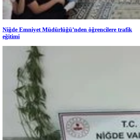
Niğde Emniyet Müdürlüğü’nden öğrencilere trafik
eğitimi