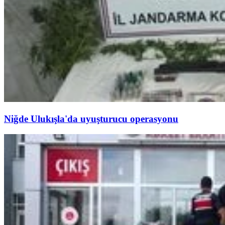
Niğde Ulukışla'da uyuşturucu operasyonu