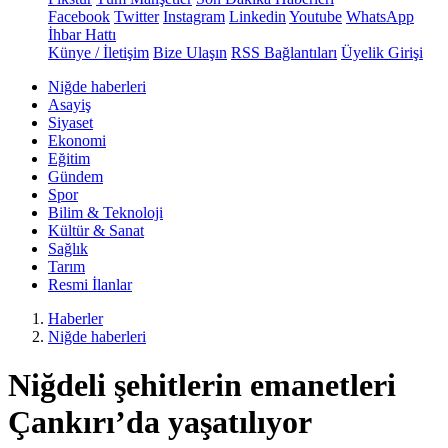
Facebook
Twitter
Instagram
Linkedin
Youtube
WhatsApp
İhbar Hattı
Künye / İletişim
Bize Ulaşın
RSS Bağlantıları
Üyelik Girişi
Niğde haberleri
Asayiş
Siyaset
Ekonomi
Eğitim
Gündem
Spor
Bilim & Teknoloji
Kültür & Sanat
Sağlık
Tarım
Resmi İlanlar
Haberler
Niğde haberleri
Niğdeli şehitlerin emanetleri
Çankırı’da yaşatılıyor