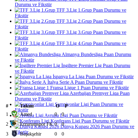
Durumu ve Fikstür
TFF 3.Lig 1.Grup Puan Durumu ve
Fikstür
TFF 3.Lig 2.Grup Puan Durumu ve
Fikstür
TFF 3.Lig 3.Grup Puan Durumu ve
Fikstür
TFF 3.Lig 4.Grup Puan Durumu ve
Fikstür
Almanya Bundesliga Puan Durumu
ve Fikstür
İngiltere Premier Lig Puan Durumu
ve Fikstür
İspanya La Liga Puan Durumu ve Fikstür
İtalya Serie A Puan Durumu ve Fikstür
Fransa Ligue 1 Puan Durumu ve Fikstür
Azerbaijan Premyer Liqa Puan
Durumu ve Fikstür
Şampiyonlar Ligi Puan Durumu ve
#
Takım
O
P
Fikstür
1
Amed
0
0
Avrupa Ligi Puan Durumu ve Fikstür
Konferans Ligi Puan Durumu ve Fikstür
2
Erzurumspor FK
0
0
Dünya Kupası 2026 Puan Durumu ve
Fikstür
3
Başakşehir
0
0