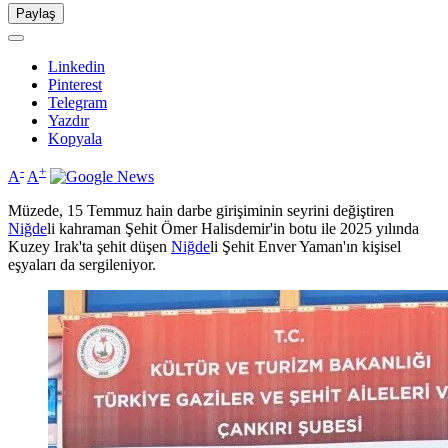
Paylaş
Linkedin
Pinterest
Telegram
Yazdır
Kopyala
-
+
A
A
Müzede, 15 Temmuz hain darbe girişiminin seyrini değiştiren
Niğde
li kahraman Şehit Ömer Halisdemir'in botu ile 2025 yılında
Kuzey Irak'ta şehit düşen
Niğde
li Şehit Enver Yaman'ın kişisel
eşyaları da sergileniyor.