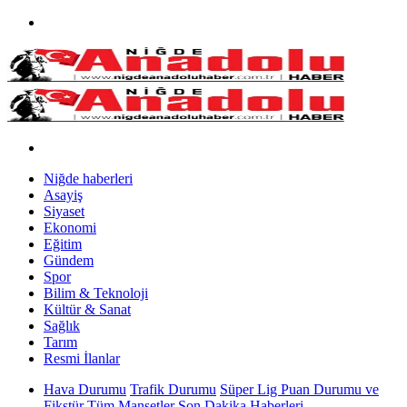
Niğde haberleri
Asayiş
Siyaset
Ekonomi
Eğitim
Gündem
Spor
Bilim & Teknoloji
Kültür & Sanat
Sağlık
Tarım
Resmi İlanlar
Hava Durumu
Trafik Durumu
Süper Lig Puan Durumu ve
Fikstür
Tüm Manşetler
Son Dakika Haberleri