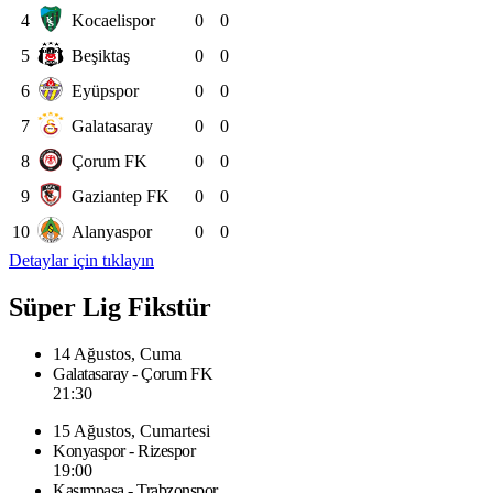
4
Kocaelispor
0
0
5
Beşiktaş
0
0
6
Eyüpspor
0
0
7
Galatasaray
0
0
8
Çorum FK
0
0
9
Gaziantep FK
0
0
10
Alanyaspor
0
0
Detaylar için tıklayın
Süper Lig Fikstür
14 Ağustos, Cuma
Galatasaray - Çorum FK
21:30
15 Ağustos, Cumartesi
Konyaspor - Rizespor
19:00
Kasımpaşa - Trabzonspor