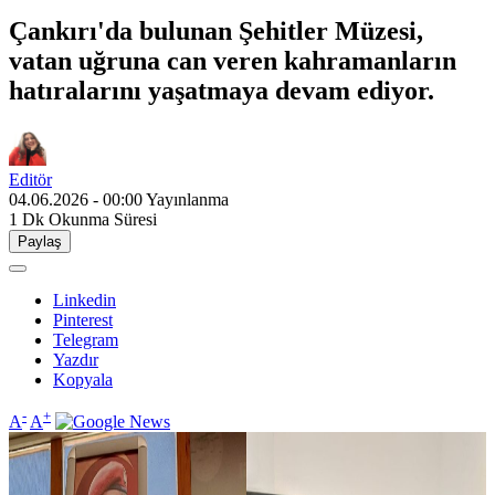
Çankırı'da bulunan Şehitler Müzesi,
vatan uğruna can veren kahramanların
hatıralarını yaşatmaya devam ediyor.
Editör
04.06.2026 - 00:00
Yayınlanma
1 Dk
Okunma Süresi
Paylaş
Linkedin
Pinterest
Telegram
Yazdır
Kopyala
-
+
A
A