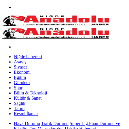
Niğde haberleri
Asayiş
Siyaset
Ekonomi
Eğitim
Gündem
Spor
Bilim & Teknoloji
Kültür & Sanat
Sağlık
Tarım
Resmi İlanlar
Hava Durumu
Trafik Durumu
Süper Lig Puan Durumu ve
Fikstür
Tüm Manşetler
Son Dakika Haberleri