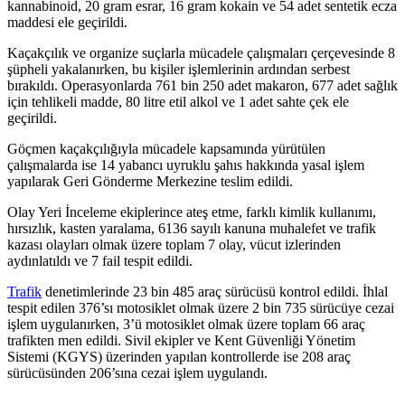
kannabinoid, 20 gram esrar, 16 gram kokain ve 54 adet sentetik ecza
maddesi ele geçirildi.
Kaçakçılık ve organize suçlarla mücadele çalışmaları çerçevesinde 8
şüpheli yakalanırken, bu kişiler işlemlerinin ardından serbest
bırakıldı. Operasyonlarda 761 bin 250 adet makaron, 677 adet sağlık
için tehlikeli madde, 80 litre etil alkol ve 1 adet sahte çek ele
geçirildi.
Göçmen kaçakçılığıyla mücadele kapsamında yürütülen
çalışmalarda ise 14 yabancı uyruklu şahıs hakkında yasal işlem
yapılarak Geri Gönderme Merkezine teslim edildi.
Olay Yeri İnceleme ekiplerince ateş etme, farklı kimlik kullanımı,
hırsızlık, kasten yaralama, 6136 sayılı kanuna muhalefet ve trafik
kazası olayları olmak üzere toplam 7 olay, vücut izlerinden
aydınlatıldı ve 7 fail tespit edildi.
Trafik
denetimlerinde 23 bin 485 araç sürücüsü kontrol edildi. İhlal
tespit edilen 376’sı motosiklet olmak üzere 2 bin 735 sürücüye cezai
işlem uygulanırken, 3’ü motosiklet olmak üzere toplam 66 araç
trafikten men edildi. Sivil ekipler ve Kent Güvenliği Yönetim
Sistemi (KGYS) üzerinden yapılan kontrollerde ise 208 araç
sürücüsünden 206’sına cezai işlem uygulandı.