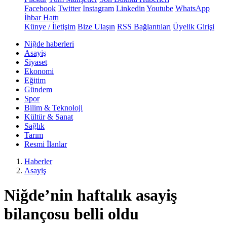
Facebook
Twitter
Instagram
Linkedin
Youtube
WhatsApp
İhbar Hattı
Künye / İletişim
Bize Ulaşın
RSS Bağlantıları
Üyelik Girişi
Niğde haberleri
Asayiş
Siyaset
Ekonomi
Eğitim
Gündem
Spor
Bilim & Teknoloji
Kültür & Sanat
Sağlık
Tarım
Resmi İlanlar
Haberler
Asayiş
Niğde’nin haftalık asayiş
bilançosu belli oldu