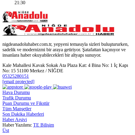
21:30
nigdeanadoluhaber.com.tr, yepyeni temasıyla sizleri buluştururken,
sadelik ve modernizmi bir araya getiriyor. Şatafattan kaçınıyor ve
insanlara haber okuyabilecekleri bir altyapı sunuyor.
Kale Mahallesi Kavak Sokak Ata Plaza Kat: 4 Bina No: 1 İç Kapı
No: 15 51100 Merkez / NİĞDE
05325280151
[email protected]
Hava Durumu
Trafik Durumu
Puan Durumu ve Fikstür
Tüm Manşetler
Son Dakika Haberleri
Haber Arşivi
Haber Yazılımı:
TE Bilişim
Üst