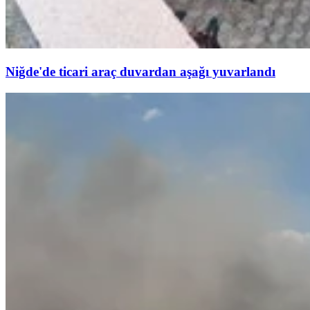
Niğde'de ticari araç duvardan aşağı yuvarlandı