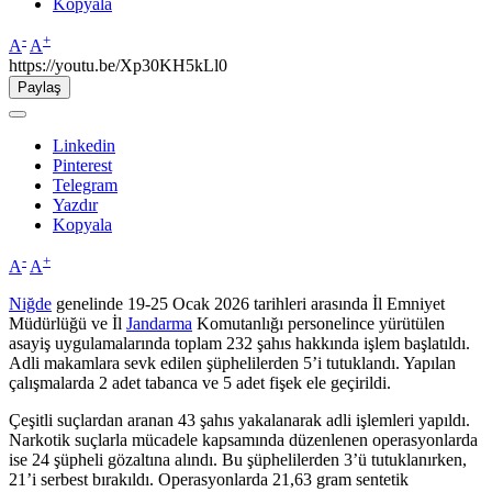
Kopyala
-
+
A
A
https://youtu.be/Xp30KH5kLl0
Paylaş
Linkedin
Pinterest
Telegram
Yazdır
Kopyala
-
+
A
A
Niğde
genelinde 19-25 Ocak 2026 tarihleri arasında İl Emniyet
Müdürlüğü ve İl
Jandarma
Komutanlığı personelince yürütülen
asayiş uygulamalarında toplam 232 şahıs hakkında işlem başlatıldı.
Adli makamlara sevk edilen şüphelilerden 5’i tutuklandı. Yapılan
çalışmalarda 2 adet tabanca ve 5 adet fişek ele geçirildi.
Çeşitli suçlardan aranan 43 şahıs yakalanarak adli işlemleri yapıldı.
Narkotik suçlarla mücadele kapsamında düzenlenen operasyonlarda
ise 24 şüpheli gözaltına alındı. Bu şüphelilerden 3’ü tutuklanırken,
21’i serbest bırakıldı. Operasyonlarda 21,63 gram sentetik