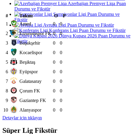
Azerbaijan Premyer Liqa Puan
Durumu ve Fikstür
Şampiyonlar Ligi Puan Durumu ve
#
Takım
O
P
Fikstür
1
Amed
0
0
Avrupa Ligi Puan Durumu ve Fikstür
Konferans Ligi Puan Durumu ve Fikstür
2
Erzurumspor FK
0
0
Dünya Kupası 2026 Puan Durumu ve
Fikstür
3
Başakşehir
0
0
4
Kocaelispor
0
0
5
Beşiktaş
0
0
6
Eyüpspor
0
0
7
Galatasaray
0
0
8
Çorum FK
0
0
9
Gaziantep FK
0
0
10
Alanyaspor
0
0
Detaylar için tıklayın
Süper Lig Fikstür