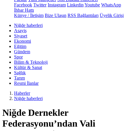
Facebook
Twitter
Instagram
Linkedin
Youtube
WhatsApp
İhbar Hattı
Künye / İletişim
Bize Ulaşın
RSS Bağlantıları
Üyelik Girişi
Niğde haberleri
Asayiş
Siyaset
Ekonomi
Eğitim
Gündem
Spor
Bilim & Teknoloji
Kültür & Sanat
Sağlık
Tarım
Resmi İlanlar
Haberler
Niğde haberleri
Niğde Dernekler
Federasyonu’ndan Vali