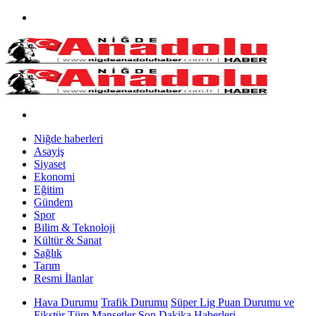
Niğde haberleri
Asayiş
Siyaset
Ekonomi
Eğitim
Gündem
Spor
Bilim & Teknoloji
Kültür & Sanat
Sağlık
Tarım
Resmi İlanlar
Hava Durumu
Trafik Durumu
Süper Lig Puan Durumu ve
Fikstür
Tüm Manşetler
Son Dakika Haberleri