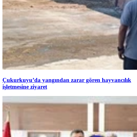
Çukurkuyu’da yangından zarar gören hayvancılık
işletmesine ziyaret