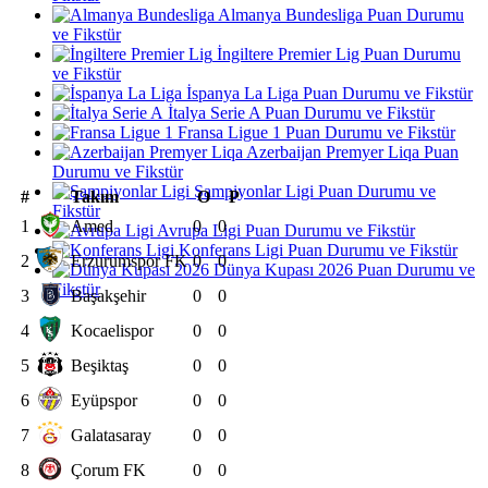
Almanya Bundesliga Puan Durumu
ve Fikstür
İngiltere Premier Lig Puan Durumu
ve Fikstür
İspanya La Liga Puan Durumu ve Fikstür
İtalya Serie A Puan Durumu ve Fikstür
Fransa Ligue 1 Puan Durumu ve Fikstür
Azerbaijan Premyer Liqa Puan
Durumu ve Fikstür
Şampiyonlar Ligi Puan Durumu ve
#
Takım
O
P
Fikstür
1
Amed
0
0
Avrupa Ligi Puan Durumu ve Fikstür
Konferans Ligi Puan Durumu ve Fikstür
2
Erzurumspor FK
0
0
Dünya Kupası 2026 Puan Durumu ve
Fikstür
3
Başakşehir
0
0
4
Kocaelispor
0
0
5
Beşiktaş
0
0
6
Eyüpspor
0
0
7
Galatasaray
0
0
8
Çorum FK
0
0