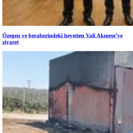
Özegen ve beraberindeki heyetten Vali Akmeşe’ye
ziyaret