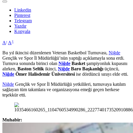
Linkedin
Pinterest
Telegram
Yazdır
Kopyala
-
+
A
A
Bu yıl ikincisi düzenlenen Veteran Basketbol Turnuvası,
Niğde
Gençlik ve Spor İl Müdürlüğü’nün yaptığı açıklamayla sona erdi.
Turnuva sonunda birinci olan
Niğde
Basket
şampiyonluk kupasını
alırken,
Baston Seltik
ikinci,
Niğde
Baro Başkanlığı
üçüncü,
Niğde
Ömer Halisdemir Üniversitesi
ise dördüncü sırayı elde etti.
Niğde
Gençlik ve Spor İl Müdürlüğü yetkilileri, turnuvaya katılım
sağlayan tüm takımlara ve organizasyona emeği geçen herkese
teşekkür etti.
Muhabir: