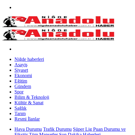
Niğde haberleri
Asayiş
Siyaset
Ekonomi
Eğitim
Gündem
Spor
Bilim & Teknoloji
Kültür & Sanat
Sağlık
Tarım
Resmi İlanlar
Hava Durumu
Trafik Durumu
Süper Lig Puan Durumu ve
Fikstür
Tüm Manşetler
Son Dakika Haberleri