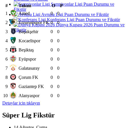
Şampiyonlar Ligi Puan Durumu ve
#
Takım
O
P
Fikstür
1
Amed
0
0
Avrupa Ligi Puan Durumu ve Fikstür
Konferans Ligi Puan Durumu ve Fikstür
2
Erzurumspor FK
0
0
Dünya Kupası 2026 Puan Durumu ve
Fikstür
3
Başakşehir
0
0
4
Kocaelispor
0
0
5
Beşiktaş
0
0
6
Eyüpspor
0
0
7
Galatasaray
0
0
8
Çorum FK
0
0
9
Gaziantep FK
0
0
10
Alanyaspor
0
0
Detaylar için tıklayın
Süper Lig Fikstür
14 Ağustos, Cuma