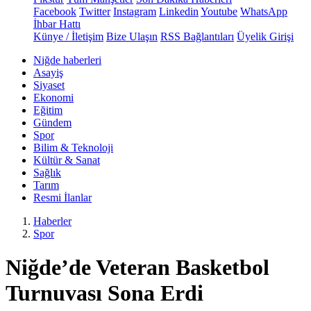
Facebook
Twitter
Instagram
Linkedin
Youtube
WhatsApp
İhbar Hattı
Künye / İletişim
Bize Ulaşın
RSS Bağlantıları
Üyelik Girişi
Niğde haberleri
Asayiş
Siyaset
Ekonomi
Eğitim
Gündem
Spor
Bilim & Teknoloji
Kültür & Sanat
Sağlık
Tarım
Resmi İlanlar
Haberler
Spor
Niğde’de Veteran Basketbol
Turnuvası Sona Erdi