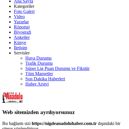
Ana Sayfa
Kategoriler
Foto Galeri
Video
Yazarlar
Röportaj
Biyografi
Anketler
Künye
İletişim
Servisler
Hava Durumu
Trafik Durumu
Süper Lig Puan Durumu ve Fikstür
Tüm Manşetler
Son Dakika Haberleri
Haber Arşivi
Web sitemizden ayrılıyorsunuz
Bu bağlantı sizi
https://nigdeanadoluhaber.com.tr
dışındaki bir
siteye yönlendiriyor.