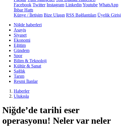
Facebook
Twitter
Instagram
Linkedin
Youtube
WhatsApp
İhbar Hattı
Künye / İletişim
Bize Ulaşın
RSS Bağlantıları
Üyelik Girişi
Niğde haberleri
Asayiş
Siyaset
Ekonomi
Eğitim
Gündem
Spor
Bilim & Teknoloji
Kültür & Sanat
Sağlık
Tarım
Resmi İlanlar
Haberler
Ulukışla
Niğde’de tarihi eser
operasyonu! Neler var neler