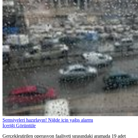
Şemsiyeleri hazırlayın! Niğde için yağış alarmı
İçeriği Görüntüle
Gerçekleştirilen operasyon faaliyeti sırasındaki aramada 19 adet