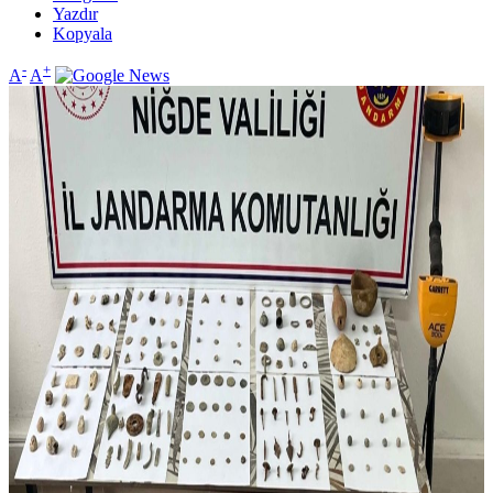
Yazdır
Kopyala
-
+
A
A