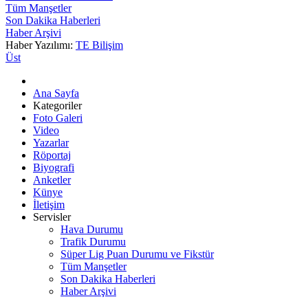
Tüm Manşetler
Son Dakika Haberleri
Haber Arşivi
Haber Yazılımı:
TE Bilişim
Üst
Ana Sayfa
Kategoriler
Foto Galeri
Video
Yazarlar
Röportaj
Biyografi
Anketler
Künye
İletişim
Servisler
Hava Durumu
Trafik Durumu
Süper Lig Puan Durumu ve Fikstür
Tüm Manşetler
Son Dakika Haberleri
Haber Arşivi