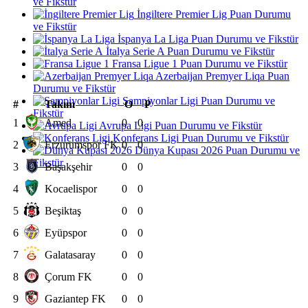
ve Fikstür
İngiltere Premier Lig Puan Durumu
ve Fikstür
İspanya La Liga Puan Durumu ve Fikstür
İtalya Serie A Puan Durumu ve Fikstür
Fransa Ligue 1 Puan Durumu ve Fikstür
Azerbaijan Premyer Liqa Puan
Durumu ve Fikstür
Şampiyonlar Ligi Puan Durumu ve
#
Takım
O
P
Fikstür
1
Amed
0
0
Avrupa Ligi Puan Durumu ve Fikstür
Konferans Ligi Puan Durumu ve Fikstür
2
Erzurumspor FK
0
0
Dünya Kupası 2026 Puan Durumu ve
Fikstür
3
Başakşehir
0
0
4
Kocaelispor
0
0
5
Beşiktaş
0
0
6
Eyüpspor
0
0
7
Galatasaray
0
0
8
Çorum FK
0
0
9
Gaziantep FK
0
0