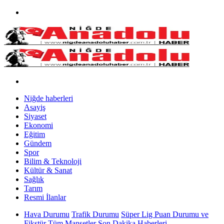
Niğde haberleri
Asayiş
Siyaset
Ekonomi
Eğitim
Gündem
Spor
Bilim & Teknoloji
Kültür & Sanat
Sağlık
Tarım
Resmi İlanlar
Hava Durumu
Trafik Durumu
Süper Lig Puan Durumu ve
Fikstür
Tüm Manşetler
Son Dakika Haberleri