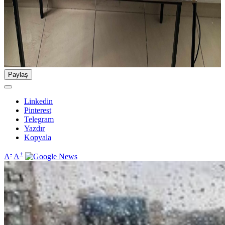
Paylaş
Linkedin
Pinterest
Telegram
Yazdır
Kopyala
-
+
A
A