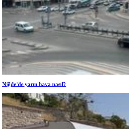
Niğde’de yarın hava nasıl?