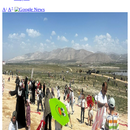
-
+
A
A