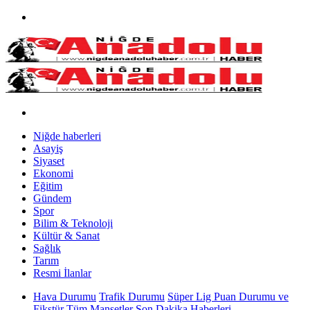
Niğde haberleri
Asayiş
Siyaset
Ekonomi
Eğitim
Gündem
Spor
Bilim & Teknoloji
Kültür & Sanat
Sağlık
Tarım
Resmi İlanlar
Hava Durumu
Trafik Durumu
Süper Lig Puan Durumu ve
Fikstür
Tüm Manşetler
Son Dakika Haberleri