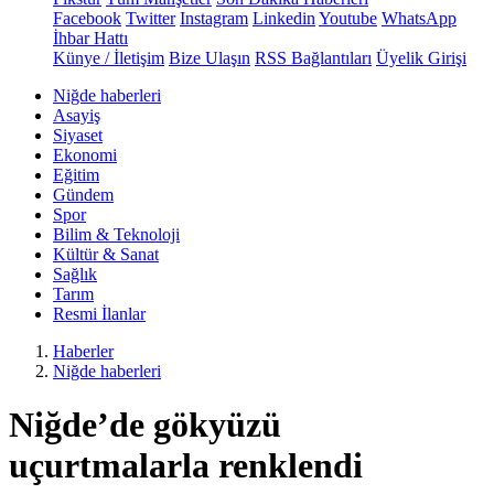
Facebook
Twitter
Instagram
Linkedin
Youtube
WhatsApp
İhbar Hattı
Künye / İletişim
Bize Ulaşın
RSS Bağlantıları
Üyelik Girişi
Niğde haberleri
Asayiş
Siyaset
Ekonomi
Eğitim
Gündem
Spor
Bilim & Teknoloji
Kültür & Sanat
Sağlık
Tarım
Resmi İlanlar
Haberler
Niğde haberleri
Niğde’de gökyüzü
uçurtmalarla renklendi