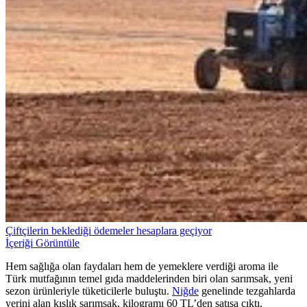
Çiftçilerin beklediği ödemeler hesaplara geçiyor
İçeriği Görüntüle
Hem sağlığa olan faydaları hem de yemeklere verdiği aroma ile
Türk mutfağının temel gıda maddelerinden biri olan sarımsak, yeni
sezon ürünleriyle tüketicilerle buluştu.
Niğde
genelinde tezgahlarda
yerini alan kışlık sarımsak, kilogramı 60 TL’den satışa çıktı.