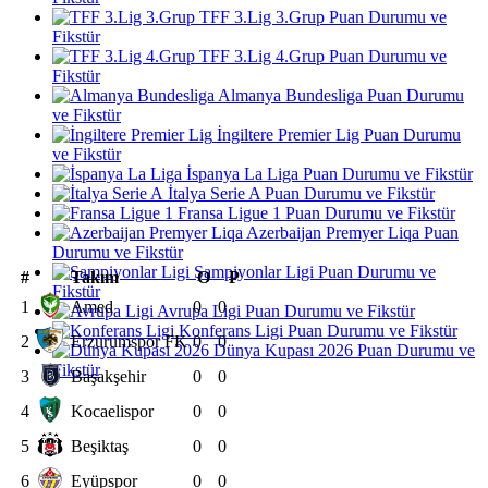
TFF 3.Lig 3.Grup Puan Durumu ve
Fikstür
TFF 3.Lig 4.Grup Puan Durumu ve
Fikstür
Almanya Bundesliga Puan Durumu
ve Fikstür
İngiltere Premier Lig Puan Durumu
ve Fikstür
İspanya La Liga Puan Durumu ve Fikstür
İtalya Serie A Puan Durumu ve Fikstür
Fransa Ligue 1 Puan Durumu ve Fikstür
Azerbaijan Premyer Liqa Puan
Durumu ve Fikstür
Şampiyonlar Ligi Puan Durumu ve
#
Takım
O
P
Fikstür
1
Amed
0
0
Avrupa Ligi Puan Durumu ve Fikstür
Konferans Ligi Puan Durumu ve Fikstür
2
Erzurumspor FK
0
0
Dünya Kupası 2026 Puan Durumu ve
Fikstür
3
Başakşehir
0
0
4
Kocaelispor
0
0
5
Beşiktaş
0
0
6
Eyüpspor
0
0