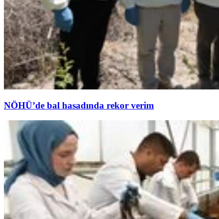
NÖHÜ’de bal hasadında rekor verim