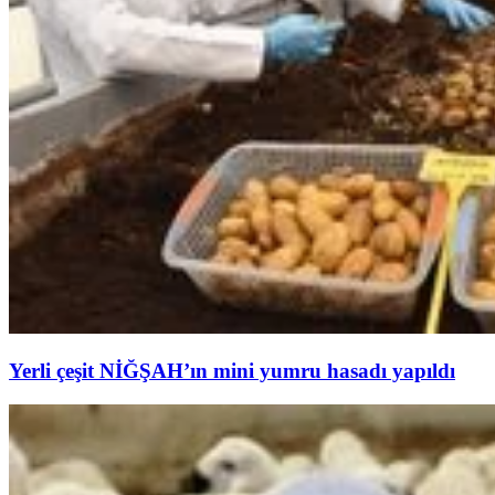
Yerli çeşit NİĞŞAH’ın mini yumru hasadı yapıldı