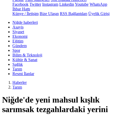
Facebook
Twitter
Instagram
Linkedin
Youtube
WhatsApp
İhbar Hattı
Künye / İletişim
Bize Ulaşın
RSS Bağlantıları
Üyelik Girişi
Niğde haberleri
Asayiş
Siyaset
Ekonomi
Eğitim
Gündem
Spor
Bilim & Teknoloji
Kültür & Sanat
Sağlık
Tarım
Resmi İlanlar
Haberler
Tarım
Niğde'de yeni mahsul kışlık
sarımsak tezgahlardaki yerini