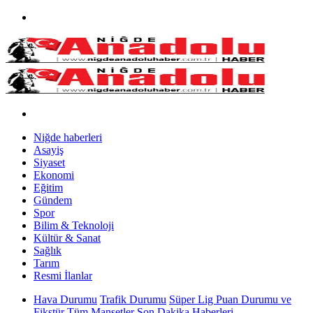
Niğde haberleri
Asayiş
Siyaset
Ekonomi
Eğitim
Gündem
Spor
Bilim & Teknoloji
Kültür & Sanat
Sağlık
Tarım
Resmi İlanlar
Hava Durumu
Trafik Durumu
Süper Lig Puan Durumu ve
Fikstür
Tüm Manşetler
Son Dakika Haberleri