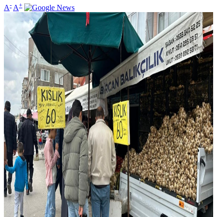
-
+
A
A