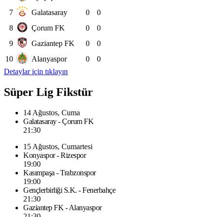
7
Galatasaray
0
0
8
Çorum FK
0
0
9
Gaziantep FK
0
0
10
Alanyaspor
0
0
Detaylar için tıklayın
Süper Lig Fikstür
14 Ağustos, Cuma
Galatasaray - Çorum FK
21:30
15 Ağustos, Cumartesi
Konyaspor - Rizespor
19:00
Kasımpaşa - Trabzonspor
19:00
Gençlerbirliği S.K. - Fenerbahçe
21:30
Gaziantep FK - Alanyaspor
21:30