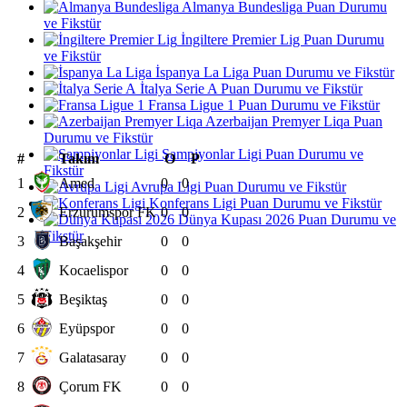
Almanya Bundesliga Puan Durumu
ve Fikstür
İngiltere Premier Lig Puan Durumu
ve Fikstür
İspanya La Liga Puan Durumu ve Fikstür
İtalya Serie A Puan Durumu ve Fikstür
Fransa Ligue 1 Puan Durumu ve Fikstür
Azerbaijan Premyer Liqa Puan
Durumu ve Fikstür
Şampiyonlar Ligi Puan Durumu ve
#
Takım
O
P
Fikstür
1
Amed
0
0
Avrupa Ligi Puan Durumu ve Fikstür
Konferans Ligi Puan Durumu ve Fikstür
2
Erzurumspor FK
0
0
Dünya Kupası 2026 Puan Durumu ve
Fikstür
3
Başakşehir
0
0
4
Kocaelispor
0
0
5
Beşiktaş
0
0
6
Eyüpspor
0
0
7
Galatasaray
0
0
8
Çorum FK
0
0