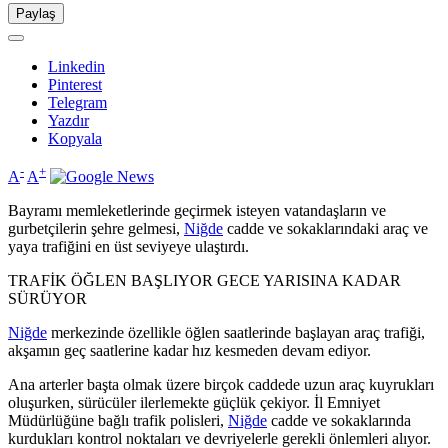
Paylaş
Linkedin
Pinterest
Telegram
Yazdır
Kopyala
-
+
A
A
Bayramı memleketlerinde geçirmek isteyen vatandaşların ve
gurbetçilerin şehre gelmesi,
Niğde
cadde ve sokaklarındaki araç ve
yaya trafiğini en üst seviyeye ulaştırdı.
TRAFİK ÖĞLEN BAŞLIYOR GECE YARISINA KADAR
SÜRÜYOR
Niğde
merkezinde özellikle öğlen saatlerinde başlayan araç trafiği,
akşamın geç saatlerine kadar hız kesmeden devam ediyor.
Ana arterler başta olmak üzere birçok caddede uzun araç kuyrukları
oluşurken, sürücüler ilerlemekte güçlük çekiyor. İl Emniyet
Müdürlüğüne bağlı trafik polisleri,
Niğde
cadde ve sokaklarında
kurdukları kontrol noktaları ve devriyelerle gerekli önlemleri alıyor.