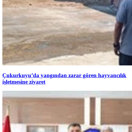
Çukurkuyu’da yangından zarar gören hayvancılık
işletmesine ziyaret