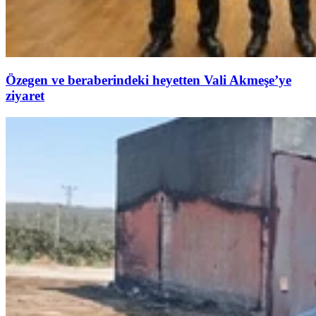
Özegen ve beraberindeki heyetten Vali Akmeşe’ye
ziyaret