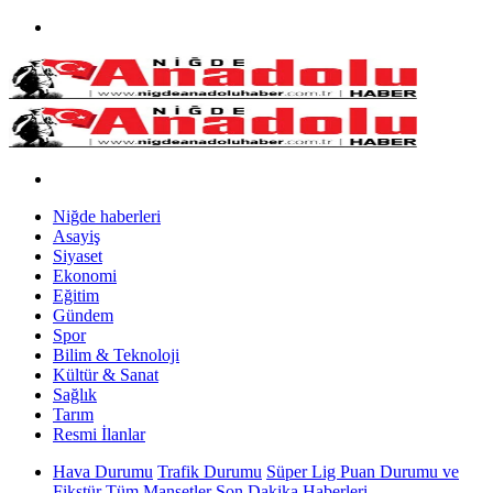
Niğde haberleri
Asayiş
Siyaset
Ekonomi
Eğitim
Gündem
Spor
Bilim & Teknoloji
Kültür & Sanat
Sağlık
Tarım
Resmi İlanlar
Hava Durumu
Trafik Durumu
Süper Lig Puan Durumu ve
Fikstür
Tüm Manşetler
Son Dakika Haberleri