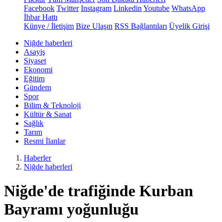
Facebook
Twitter
Instagram
Linkedin
Youtube
WhatsApp
İhbar Hattı
Künye / İletişim
Bize Ulaşın
RSS Bağlantıları
Üyelik Girişi
Niğde haberleri
Asayiş
Siyaset
Ekonomi
Eğitim
Gündem
Spor
Bilim & Teknoloji
Kültür & Sanat
Sağlık
Tarım
Resmi İlanlar
Haberler
Niğde haberleri
Niğde'de trafiğinde Kurban
Bayramı yoğunluğu