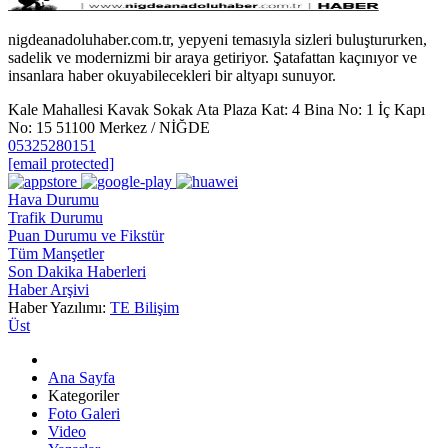
nigdeanadoluhaber.com.tr, yepyeni temasıyla sizleri buluştururken,
sadelik ve modernizmi bir araya getiriyor. Şatafattan kaçınıyor ve
insanlara haber okuyabilecekleri bir altyapı sunuyor.
Kale Mahallesi Kavak Sokak Ata Plaza Kat: 4 Bina No: 1 İç Kapı
No: 15 51100 Merkez / NİĞDE
05325280151
[email protected]
Hava Durumu
Trafik Durumu
Puan Durumu ve Fikstür
Tüm Manşetler
Son Dakika Haberleri
Haber Arşivi
Haber Yazılımı:
TE Bilişim
Üst
Ana Sayfa
Kategoriler
Foto Galeri
Video