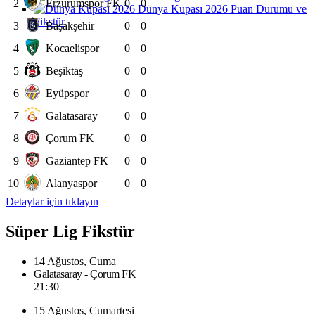
2
Erzurumspor FK
0
0
Dünya Kupası 2026 Puan Durumu ve
Fikstür
3
Başakşehir
0
0
4
Kocaelispor
0
0
5
Beşiktaş
0
0
6
Eyüpspor
0
0
7
Galatasaray
0
0
8
Çorum FK
0
0
9
Gaziantep FK
0
0
10
Alanyaspor
0
0
Detaylar için tıklayın
Süper Lig Fikstür
14 Ağustos, Cuma
Galatasaray - Çorum FK
21:30
15 Ağustos, Cumartesi