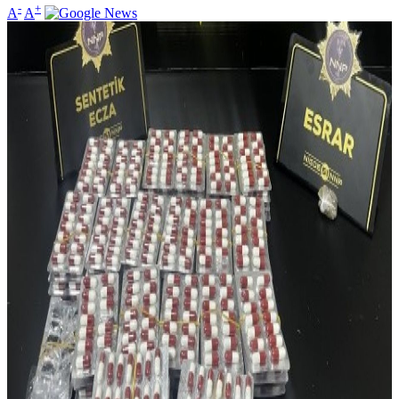
-
+
A
A