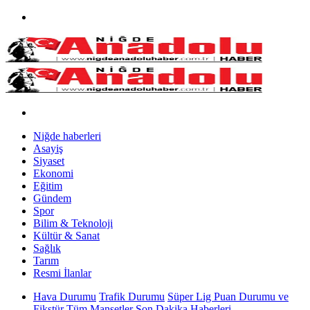
Niğde haberleri
Asayiş
Siyaset
Ekonomi
Eğitim
Gündem
Spor
Bilim & Teknoloji
Kültür & Sanat
Sağlık
Tarım
Resmi İlanlar
Hava Durumu
Trafik Durumu
Süper Lig Puan Durumu ve
Fikstür
Tüm Manşetler
Son Dakika Haberleri