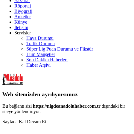
Yazarlar
Röportaj
Biyografi
Anketler
Künye
İletişim
Servisler
Hava Durumu
Trafik Durumu
Süper Lig Puan Durumu ve Fikstür
Tüm Manşetler
Son Dakika Haberleri
Haber Arşivi
Web sitemizden ayrılıyorsunuz
Bu bağlantı sizi
https://nigdeanadoluhaber.com.tr
dışındaki bir
siteye yönlendiriyor.
Sayfada Kal
Devam Et