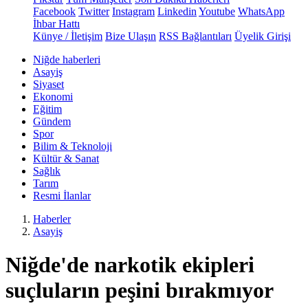
Facebook
Twitter
Instagram
Linkedin
Youtube
WhatsApp
İhbar Hattı
Künye / İletişim
Bize Ulaşın
RSS Bağlantıları
Üyelik Girişi
Niğde haberleri
Asayiş
Siyaset
Ekonomi
Eğitim
Gündem
Spor
Bilim & Teknoloji
Kültür & Sanat
Sağlık
Tarım
Resmi İlanlar
Haberler
Asayiş
Niğde'de narkotik ekipleri
suçluların peşini bırakmıyor