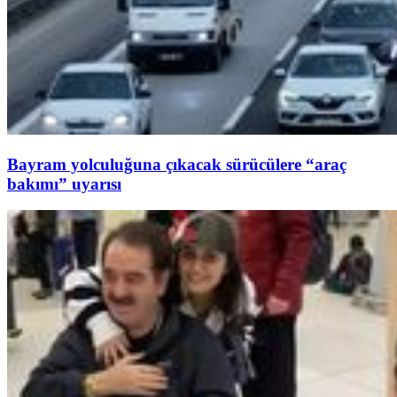
Bayram yolculuğuna çıkacak sürücülere “araç
bakımı” uyarısı