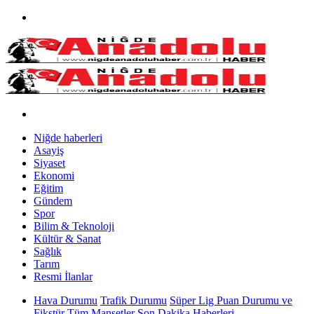
Niğde haberleri
Asayiş
Siyaset
Ekonomi
Eğitim
Gündem
Spor
Bilim & Teknoloji
Kültür & Sanat
Sağlık
Tarım
Resmi İlanlar
Hava Durumu
Trafik Durumu
Süper Lig Puan Durumu ve
Fikstür
Tüm Manşetler
Son Dakika Haberleri