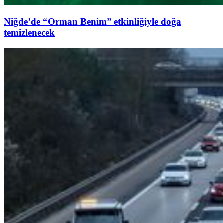
Niğde’de “Orman Benim” etkinliğiyle doğa
temizlenecek