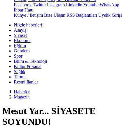
Facebook
Twitter
Instagram
Linkedin
Youtube
WhatsApp
İhbar Hattı
Künye / İletişim
Bize Ulaşın
RSS Bağlantıları
Üyelik Girişi
Niğde haberleri
Asayiş
Siyaset
Ekonomi
Eğitim
Gündem
Spor
Bilim & Teknoloji
Kültür & Sanat
Sağlık
Tarım
Resmi İlanlar
Haberler
Magazin
Mesut Yar... SİYASETE
SOYUNDU!