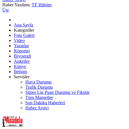
Haber Yazılımı:
TE Bilişim
Üst
Ana Sayfa
Kategoriler
Foto Galeri
Video
Yazarlar
Röportaj
Biyografi
Anketler
Künye
İletişim
Servisler
Hava Durumu
Trafik Durumu
Süper Lig Puan Durumu ve Fikstür
Tüm Manşetler
Son Dakika Haberleri
Haber Arşivi