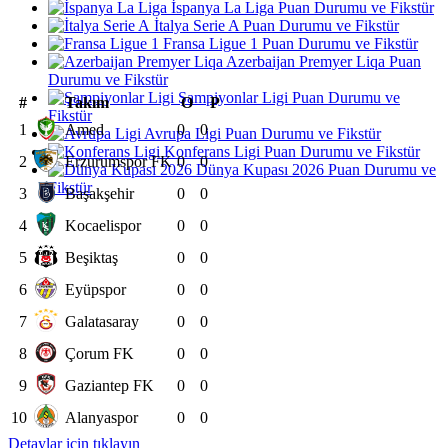
İspanya La Liga Puan Durumu ve Fikstür
İtalya Serie A Puan Durumu ve Fikstür
Fransa Ligue 1 Puan Durumu ve Fikstür
Azerbaijan Premyer Liqa Puan
Durumu ve Fikstür
Şampiyonlar Ligi Puan Durumu ve
#
Takım
O
P
Fikstür
1
Amed
0
0
Avrupa Ligi Puan Durumu ve Fikstür
Konferans Ligi Puan Durumu ve Fikstür
2
Erzurumspor FK
0
0
Dünya Kupası 2026 Puan Durumu ve
Fikstür
3
Başakşehir
0
0
4
Kocaelispor
0
0
5
Beşiktaş
0
0
6
Eyüpspor
0
0
7
Galatasaray
0
0
8
Çorum FK
0
0
9
Gaziantep FK
0
0
10
Alanyaspor
0
0
Detaylar için tıklayın