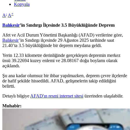
Kopyala
-
+
A
A
Balıkesir
’in Sındırgı İlçesinde 3.5 Büyüklüğünde Deprem
Afet ve Acil Durum Yönetimi Başkanlığı (AFAD) verilerine göre,
Balıkesir
’in Sındırgı ilçesinde 29 Ağustos 2025 tarihinde saat
21.40’ta 3.5 büyüklüğünde bir deprem meydana geldi.
Yerin 12.33 kilometre derinliğinde gerçekleşen depremin merkez
üssü 39.22694 kuzey enlemi ve 28.08167 doğu boylamı olarak
açıklandı.
Şu ana kadar olumsuz bir ihbar yapılmazken, deprem çevre ilçelerde
de hafif şekilde hissedildi. AFAD, gelişmelerin takip edildiğini
belirtti.
Detaylı bilgiye
AFAD'ın resmi internet sitesi
üzerinden ulaşılabilir.
Muhabir: