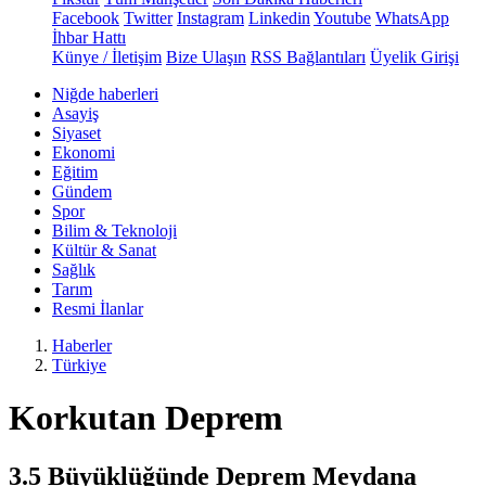
Facebook
Twitter
Instagram
Linkedin
Youtube
WhatsApp
İhbar Hattı
Künye / İletişim
Bize Ulaşın
RSS Bağlantıları
Üyelik Girişi
Niğde haberleri
Asayiş
Siyaset
Ekonomi
Eğitim
Gündem
Spor
Bilim & Teknoloji
Kültür & Sanat
Sağlık
Tarım
Resmi İlanlar
Haberler
Türkiye
Korkutan Deprem
3.5 Büyüklüğünde Deprem Meydana