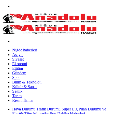
Niğde haberleri
Asayiş
Siyaset
Ekonomi
Eğitim
Gündem
Spor
Bilim & Teknoloji
Kültür & Sanat
Sağlık
Tarım
Resmi İlanlar
Hava Durumu
Trafik Durumu
Süper Lig Puan Durumu ve
Fikstür
Tüm Manşetler
Son Dakika Haberleri