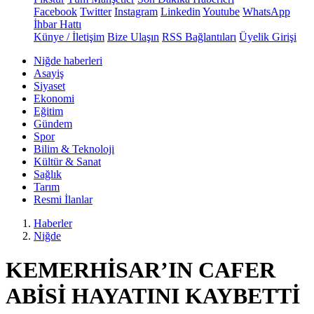
Facebook
Twitter
Instagram
Linkedin
Youtube
WhatsApp
İhbar Hattı
Künye / İletişim
Bize Ulaşın
RSS Bağlantıları
Üyelik Girişi
Niğde haberleri
Asayiş
Siyaset
Ekonomi
Eğitim
Gündem
Spor
Bilim & Teknoloji
Kültür & Sanat
Sağlık
Tarım
Resmi İlanlar
Haberler
Niğde
KEMERHİSAR’IN CAFER
ABİSİ HAYATINI KAYBETTİ