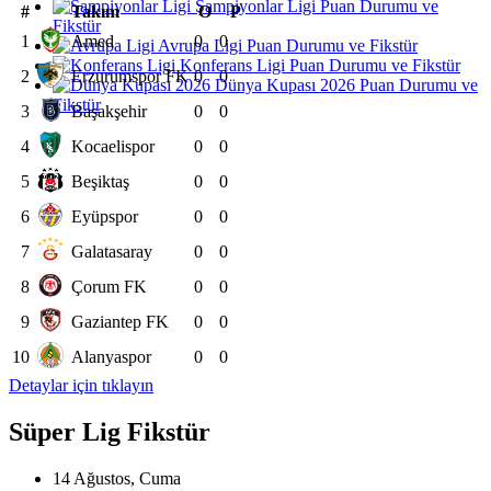
Şampiyonlar Ligi Puan Durumu ve
#
Takım
O
P
Fikstür
1
Amed
0
0
Avrupa Ligi Puan Durumu ve Fikstür
Konferans Ligi Puan Durumu ve Fikstür
2
Erzurumspor FK
0
0
Dünya Kupası 2026 Puan Durumu ve
Fikstür
3
Başakşehir
0
0
4
Kocaelispor
0
0
5
Beşiktaş
0
0
6
Eyüpspor
0
0
7
Galatasaray
0
0
8
Çorum FK
0
0
9
Gaziantep FK
0
0
10
Alanyaspor
0
0
Detaylar için tıklayın
Süper Lig Fikstür
14 Ağustos, Cuma