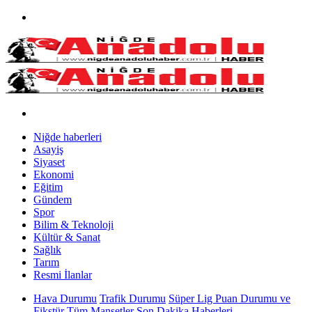
Niğde haberleri
Asayiş
Siyaset
Ekonomi
Eğitim
Gündem
Spor
Bilim & Teknoloji
Kültür & Sanat
Sağlık
Tarım
Resmi İlanlar
Hava Durumu
Trafik Durumu
Süper Lig Puan Durumu ve
Fikstür
Tüm Manşetler
Son Dakika Haberleri