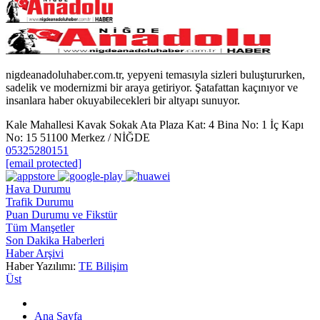
nigdeanadoluhaber.com.tr, yepyeni temasıyla sizleri buluştururken,
sadelik ve modernizmi bir araya getiriyor. Şatafattan kaçınıyor ve
insanlara haber okuyabilecekleri bir altyapı sunuyor.
Kale Mahallesi Kavak Sokak Ata Plaza Kat: 4 Bina No: 1 İç Kapı
No: 15 51100 Merkez / NİĞDE
05325280151
[email protected]
Hava Durumu
Trafik Durumu
Puan Durumu ve Fikstür
Tüm Manşetler
Son Dakika Haberleri
Haber Arşivi
Haber Yazılımı:
TE Bilişim
Üst
Ana Sayfa