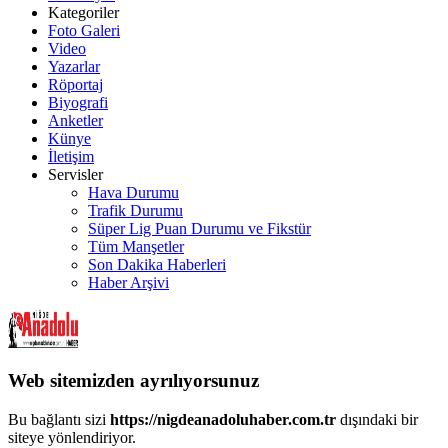
Kategoriler
Foto Galeri
Video
Yazarlar
Röportaj
Biyografi
Anketler
Künye
İletişim
Servisler
Hava Durumu
Trafik Durumu
Süper Lig Puan Durumu ve Fikstür
Tüm Manşetler
Son Dakika Haberleri
Haber Arşivi
Web sitemizden ayrılıyorsunuz
Bu bağlantı sizi
https://nigdeanadoluhaber.com.tr
dışındaki bir
siteye yönlendiriyor.