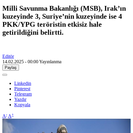
Milli Savunma Bakanlığı (MSB), Irak’ın
kuzeyinde 3, Suriye’nin kuzeyinde ise 4
PKK/YPG teröristin etkisiz hale
getirildiğini belirtti.
Editör
14.02.2025 - 00:00
Yayınlanma
Paylaş
Linkedin
Pinterest
Telegram
Yazdır
Kopyala
-
+
A
A