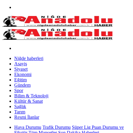
Niğde haberleri
Asayiş
Siyaset
Ekonomi
Eğitim
Gündem
Spor
Bilim & Teknoloji
Kültür & Sanat
Sağlık
Tarım
Resmi İlanlar
Hava Durumu
Trafik Durumu
Süper Lig Puan Durumu ve
Fikstür
Tüm Manşetler
Son Dakika Haberleri