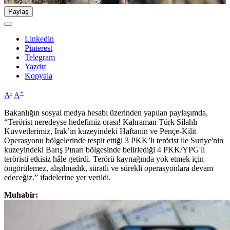
Paylaş
Linkedin
Pinterest
Telegram
Yazdır
Kopyala
-
+
A
A
Bakanlığın sosyal medya hesabı üzerinden yapılan paylaşımda,
“Terörist neredeyse hedefimiz orası! Kahraman Türk Silahlı
Kuvvetlerimiz, Irak’ın kuzeyindeki Haftanin ve Pençe-Kilit
Operasyonu bölgelerinde tespit ettiği 3 PKK’lı terörist ile Suriye'nin
kuzeyindeki Barış Pınarı bölgesinde belirlediği 4 PKK/YPG'li
teröristi etkisiz hâle getirdi. Terörü kaynağında yok etmek için
öngörülemez, alışılmadık, süratli ve sürekli operasyonlara devam
edeceğiz.” ifadelerine yer verildi.
Muhabir: