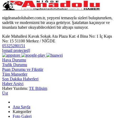
nigdeanadoluhaber.com.tr, yepyeni temasıyla sizleri buluştururken,
sadelik ve modernizmi bir araya getiriyor. Şatafattan kaçınıyor ve
insanlara haber okuyabilecekleri bir altyapı sunuyor.
Kale Mahallesi Kavak Sokak Ata Plaza Kat: 4 Bina No: 1 İç Kapı
No: 15 51100 Merkez / NİĞDE
05325280151
[email protected]
Hava Durumu
Trafik Durumu
Puan Durumu ve Fikstür
Tüm Manşetler
Son Dakika Haberleri
Haber Arşivi
Haber Yazılımı:
TE Bilişim
Üst
Ana Sayfa
Kategoriler
Foto Galeri