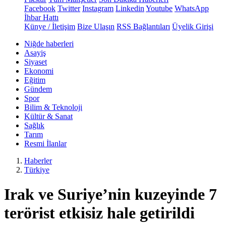
Facebook
Twitter
Instagram
Linkedin
Youtube
WhatsApp
İhbar Hattı
Künye / İletişim
Bize Ulaşın
RSS Bağlantıları
Üyelik Girişi
Niğde haberleri
Asayiş
Siyaset
Ekonomi
Eğitim
Gündem
Spor
Bilim & Teknoloji
Kültür & Sanat
Sağlık
Tarım
Resmi İlanlar
Haberler
Türkiye
Irak ve Suriye’nin kuzeyinde 7
terörist etkisiz hale getirildi