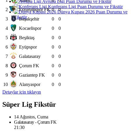
1
Amed
0
0
Avrupa Ligi Puan Durumu ve Fikstür
Konferans Ligi Puan Durumu ve Fikstür
2
Erzurumspor FK
0
0
Dünya Kupası 2026 Puan Durumu ve
Fikstür
3
Başakşehir
0
0
4
Kocaelispor
0
0
5
Beşiktaş
0
0
6
Eyüpspor
0
0
7
Galatasaray
0
0
8
Çorum FK
0
0
9
Gaziantep FK
0
0
10
Alanyaspor
0
0
Detaylar için tıklayın
Süper Lig Fikstür
14 Ağustos, Cuma
Galatasaray - Çorum FK
21:30