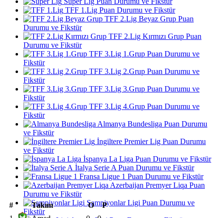
Süper Lig Puan Durumu ve Fikstür
TFF 1.Lig Puan Durumu ve Fikstür
TFF 2.Lig Beyaz Grup Puan
Durumu ve Fikstür
TFF 2.Lig Kırmızı Grup Puan
Durumu ve Fikstür
TFF 3.Lig 1.Grup Puan Durumu ve
Fikstür
TFF 3.Lig 2.Grup Puan Durumu ve
Fikstür
TFF 3.Lig 3.Grup Puan Durumu ve
Fikstür
TFF 3.Lig 4.Grup Puan Durumu ve
Fikstür
Almanya Bundesliga Puan Durumu
ve Fikstür
İngiltere Premier Lig Puan Durumu
ve Fikstür
İspanya La Liga Puan Durumu ve Fikstür
İtalya Serie A Puan Durumu ve Fikstür
Fransa Ligue 1 Puan Durumu ve Fikstür
Azerbaijan Premyer Liqa Puan
Durumu ve Fikstür
Şampiyonlar Ligi Puan Durumu ve
#
Takım
O
P
Fikstür