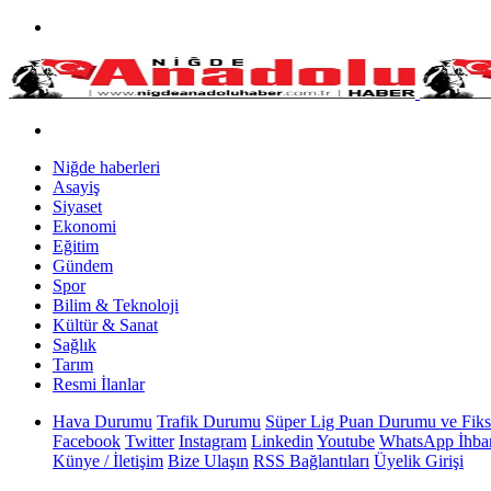
Niğde haberleri
Asayiş
Siyaset
Ekonomi
Eğitim
Gündem
Spor
Bilim & Teknoloji
Kültür & Sanat
Sağlık
Tarım
Resmi İlanlar
Hava Durumu
Trafik Durumu
Süper Lig Puan Durumu ve Fiks
Facebook
Twitter
Instagram
Linkedin
Youtube
WhatsApp İhbar
Künye / İletişim
Bize Ulaşın
RSS Bağlantıları
Üyelik Girişi