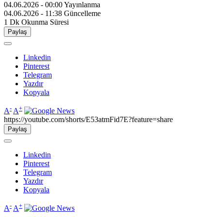
04.06.2026 - 00:00
Yayınlanma
04.06.2026 - 11:38
Güncelleme
1 Dk
Okunma Süresi
Paylaş
Linkedin
Pinterest
Telegram
Yazdır
Kopyala
-
+
A
A
https://youtube.com/shorts/E53atmFid7E?feature=share
Paylaş
Linkedin
Pinterest
Telegram
Yazdır
Kopyala
-
+
A
A