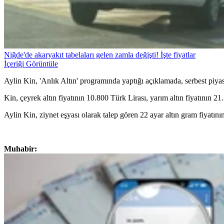
Niğde'de akaryakıt tabelaları gelen zamla değişti! İşte fiyatlar
İçeriği Görüntüle
Aylin Kin, 'Anlık Altın' programında yaptığı açıklamada, serbest piyas
Kin, çeyrek altın fiyatının 10.800 Türk Lirası, yarım altın fiyatının 21
Aylin Kin, ziynet eşyası olarak talep gören 22 ayar altın gram fiyatını
Muhabir: