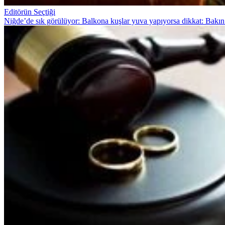
Editörün Seçtiği
Niğde’de sık görülüyor: Balkona kuşlar yuva yapıyorsa dikkat: Bakın