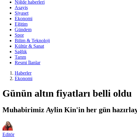
Niğde haberleri
Asayiş
Siyaset
Ekonomi
Eğitim
Gündem
Spor
Bilim & Teknoloji
Kültür & Sanat
Sağlık
Tarım
Resmi İlanlar
Haberler
Ekonomi
Günün altın fiyatları belli oldu
Muhabirimiz Aylin Kin'in her gün hazırlayı
Editör