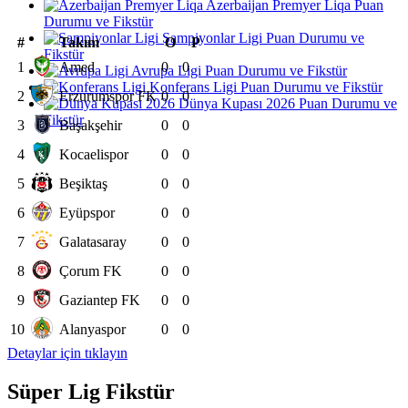
Azerbaijan Premyer Liqa Puan
Durumu ve Fikstür
Şampiyonlar Ligi Puan Durumu ve
#
Takım
O
P
Fikstür
1
Amed
0
0
Avrupa Ligi Puan Durumu ve Fikstür
Konferans Ligi Puan Durumu ve Fikstür
2
Erzurumspor FK
0
0
Dünya Kupası 2026 Puan Durumu ve
Fikstür
3
Başakşehir
0
0
4
Kocaelispor
0
0
5
Beşiktaş
0
0
6
Eyüpspor
0
0
7
Galatasaray
0
0
8
Çorum FK
0
0
9
Gaziantep FK
0
0
10
Alanyaspor
0
0
Detaylar için tıklayın
Süper Lig Fikstür