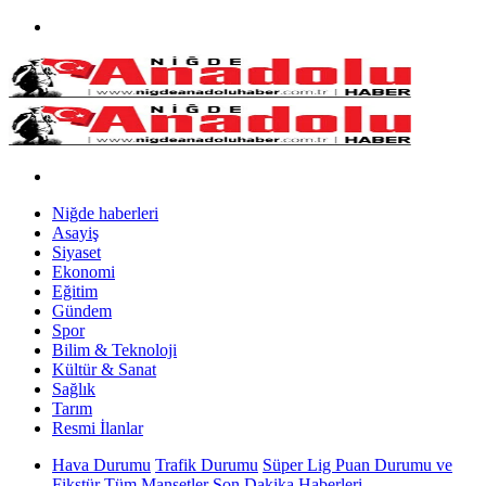
Niğde haberleri
Asayiş
Siyaset
Ekonomi
Eğitim
Gündem
Spor
Bilim & Teknoloji
Kültür & Sanat
Sağlık
Tarım
Resmi İlanlar
Hava Durumu
Trafik Durumu
Süper Lig Puan Durumu ve
Fikstür
Tüm Manşetler
Son Dakika Haberleri