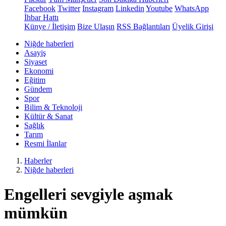
Facebook
Twitter
Instagram
Linkedin
Youtube
WhatsApp
İhbar Hattı
Künye / İletişim
Bize Ulaşın
RSS Bağlantıları
Üyelik Girişi
Niğde haberleri
Asayiş
Siyaset
Ekonomi
Eğitim
Gündem
Spor
Bilim & Teknoloji
Kültür & Sanat
Sağlık
Tarım
Resmi İlanlar
Haberler
Niğde haberleri
Engelleri sevgiyle aşmak
mümkün