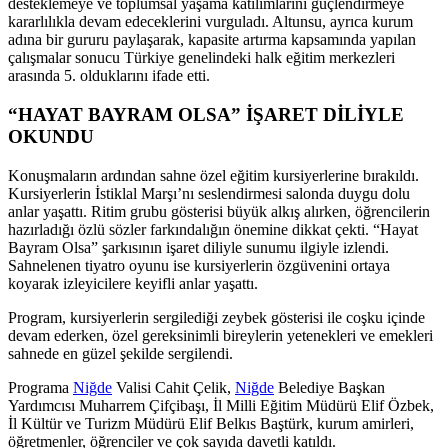
desteklemeye ve toplumsal yaşama katılımlarını güçlendirmeye
kararlılıkla devam edeceklerini vurguladı. Altunsu, ayrıca kurum
adına bir gururu paylaşarak, kapasite artırma kapsamında yapılan
çalışmalar sonucu Türkiye genelindeki halk eğitim merkezleri
arasında 5. olduklarını ifade etti.
“HAYAT BAYRAM OLSA” İŞARET DİLİYLE
OKUNDU
Konuşmaların ardından sahne özel eğitim kursiyerlerine bırakıldı.
Kursiyerlerin İstiklal Marşı’nı seslendirmesi salonda duygu dolu
anlar yaşattı. Ritim grubu gösterisi büyük alkış alırken, öğrencilerin
hazırladığı özlü sözler farkındalığın önemine dikkat çekti. “Hayat
Bayram Olsa” şarkısının işaret diliyle sunumu ilgiyle izlendi.
Sahnelenen tiyatro oyunu ise kursiyerlerin özgüvenini ortaya
koyarak izleyicilere keyifli anlar yaşattı.
Program, kursiyerlerin sergilediği zeybek gösterisi ile coşku içinde
devam ederken, özel gereksinimli bireylerin yetenekleri ve emekleri
sahnede en güzel şekilde sergilendi.
Programa
Niğde
Valisi Cahit Çelik,
Niğde
Belediye Başkan
Yardımcısı Muharrem Çifçibaşı, İl Milli Eğitim Müdürü Elif Özbek,
İl Kültür ve Turizm Müdürü Elif Belkıs Baştürk, kurum amirleri,
öğretmenler, öğrenciler ve çok sayıda davetli katıldı.