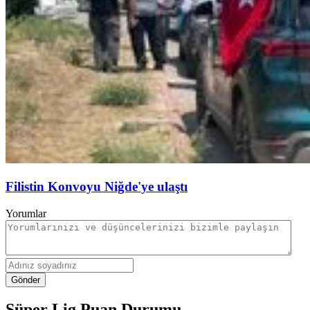
Filistin Konvoyu Niğde'ye ulaştı
Yorumlar
Gönder
Süper Lig Puan Durumu