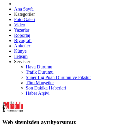
Ana Sayfa
Kategoriler
Foto Galeri
Video
Yazarlar
Röportaj
Biyografi
Anketler
Künye
İletişim
Servisler
Hava Durumu
Trafik Durumu
Süper Lig Puan Durumu ve Fikstür
Tüm Manşetler
Son Dakika Haberleri
Haber Arşivi
Web sitemizden ayrılıyorsunuz