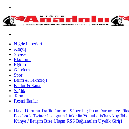
Niğde haberleri
Asayiş
Siyaset
Ekonomi
Eğitim
Gündem
Spor
Bilim & Teknoloji
Kültür & Sanat
Sağlık
Tarım
Resmi İlanlar
Hava Durumu
Trafik Durumu
Süper Lig Puan Durumu ve Fiks
Facebook
Twitter
Instagram
Linkedin
Youtube
WhatsApp İhbar
Künye / İletişim
Bize Ulaşın
RSS Bağlantıları
Üyelik Girişi