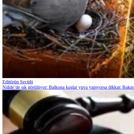
Editörün Seçtiği
Niğde’de sık görülüyor: Balkona kuşlar yuva yapıyorsa dikkat: Bakın