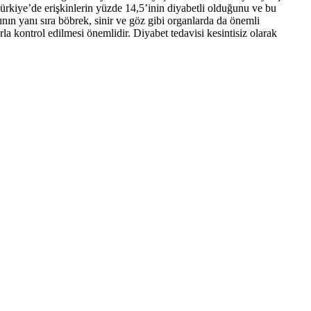
Türkiye’de erişkinlerin yüzde 14,5’inin diyabetli olduğunu ve bu
rının yanı sıra böbrek, sinir ve göz gibi organlarda da önemli
rla kontrol edilmesi önemlidir. Diyabet tedavisi kesintisiz olarak