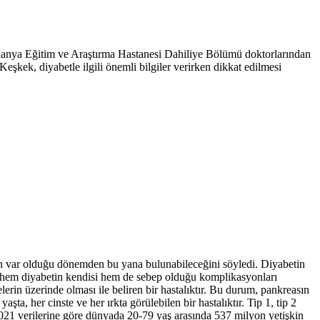
lanya Eğitim ve Araştırma Hastanesi Dahiliye Bölümü doktorlarından
ek, diyabetle ilgili önemli bilgiler verirken dikkat edilmesi
n var olduğu dönemden bu yana bulunabileceğini söyledi. Diyabetin
et hem diyabetin kendisi hem de sebep olduğu komplikasyonları
rin üzerinde olması ile beliren bir hastalıktır. Bu durum, pankreasın
şta, her cinste ve her ırkta görülebilen bir hastalıktır. Tip 1, tip 2
) 2021 verilerine göre dünyada 20-79 yaş arasında 537 milyon yetişkin