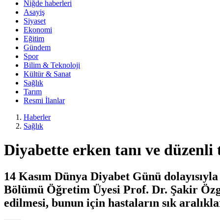
Niğde haberleri
Asayiş
Siyaset
Ekonomi
Eğitim
Gündem
Spor
Bilim & Teknoloji
Kültür & Sanat
Sağlık
Tarım
Resmi İlanlar
Haberler
Sağlık
Diyabette erken tanı ve düzenli
14 Kasım Dünya Diyabet Günü dolayısıyla d
Bölümü Öğretim Üyesi Prof. Dr. Şakir Özgür
edilmesi, bunun için hastaların sık aralıkl