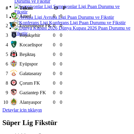
Durumu ve Fikstür
Şampiyonlar Ligi Puan Durumu ve
#
Takım
O
P
Fikstür
1
Amed
0
0
Avrupa Ligi Puan Durumu ve Fikstür
Konferans Ligi Puan Durumu ve Fikstür
2
Erzurumspor FK
0
0
Dünya Kupası 2026 Puan Durumu ve
Fikstür
3
Başakşehir
0
0
4
Kocaelispor
0
0
5
Beşiktaş
0
0
6
Eyüpspor
0
0
7
Galatasaray
0
0
8
Çorum FK
0
0
9
Gaziantep FK
0
0
10
Alanyaspor
0
0
Detaylar için tıklayın
Süper Lig Fikstür