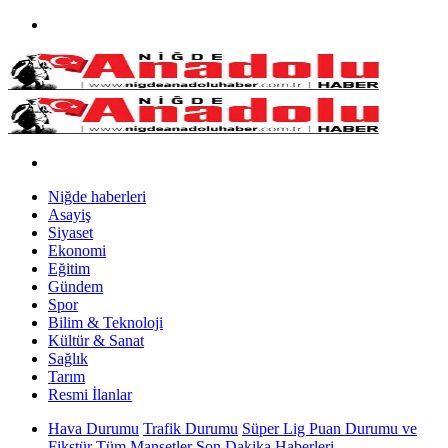
Niğde haberleri
Asayiş
Siyaset
Ekonomi
Eğitim
Gündem
Spor
Bilim & Teknoloji
Kültür & Sanat
Sağlık
Tarım
Resmi İlanlar
Hava Durumu
Trafik Durumu
Süper Lig Puan Durumu ve
Fikstür
Tüm Manşetler
Son Dakika Haberleri