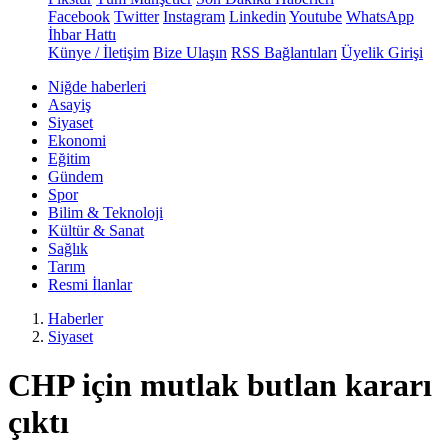
Facebook
Twitter
Instagram
Linkedin
Youtube
WhatsApp
İhbar Hattı
Künye / İletişim
Bize Ulaşın
RSS Bağlantıları
Üyelik Girişi
Niğde haberleri
Asayiş
Siyaset
Ekonomi
Eğitim
Gündem
Spor
Bilim & Teknoloji
Kültür & Sanat
Sağlık
Tarım
Resmi İlanlar
Haberler
Siyaset
CHP için mutlak butlan kararı
çıktı