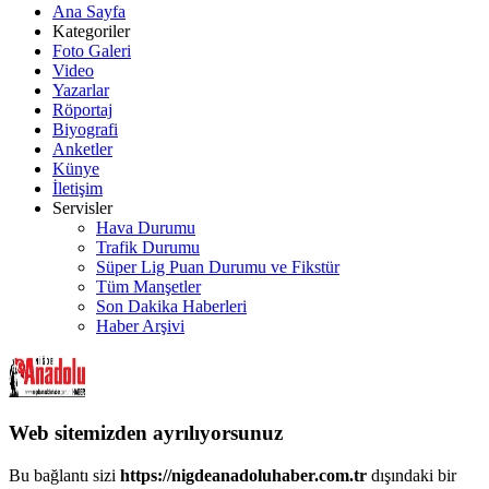
Ana Sayfa
Kategoriler
Foto Galeri
Video
Yazarlar
Röportaj
Biyografi
Anketler
Künye
İletişim
Servisler
Hava Durumu
Trafik Durumu
Süper Lig Puan Durumu ve Fikstür
Tüm Manşetler
Son Dakika Haberleri
Haber Arşivi
Web sitemizden ayrılıyorsunuz
Bu bağlantı sizi
https://nigdeanadoluhaber.com.tr
dışındaki bir