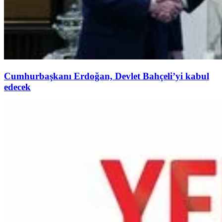
Cumhurbaşkanı Erdoğan, Devlet Bahçeli’yi kabul
edecek