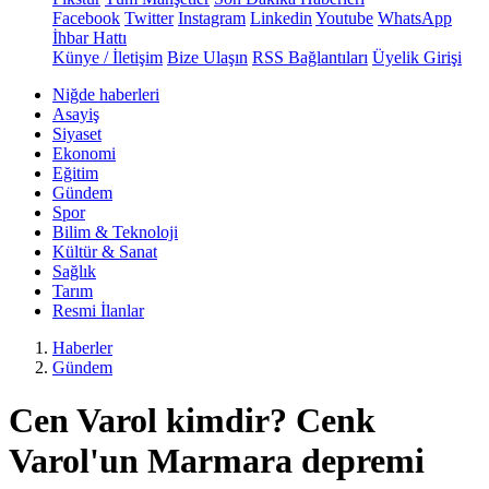
Facebook
Twitter
Instagram
Linkedin
Youtube
WhatsApp
İhbar Hattı
Künye / İletişim
Bize Ulaşın
RSS Bağlantıları
Üyelik Girişi
Niğde haberleri
Asayiş
Siyaset
Ekonomi
Eğitim
Gündem
Spor
Bilim & Teknoloji
Kültür & Sanat
Sağlık
Tarım
Resmi İlanlar
Haberler
Gündem
Cen Varol kimdir? Cenk
Varol'un Marmara depremi