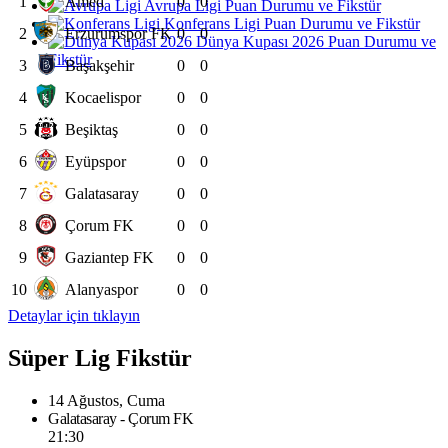
1
Amed
0
0
Avrupa Ligi Puan Durumu ve Fikstür
Konferans Ligi Puan Durumu ve Fikstür
2
Erzurumspor FK
0
0
Dünya Kupası 2026 Puan Durumu ve
Fikstür
3
Başakşehir
0
0
4
Kocaelispor
0
0
5
Beşiktaş
0
0
6
Eyüpspor
0
0
7
Galatasaray
0
0
8
Çorum FK
0
0
9
Gaziantep FK
0
0
10
Alanyaspor
0
0
Detaylar için tıklayın
Süper Lig Fikstür
14 Ağustos, Cuma
Galatasaray - Çorum FK
21:30