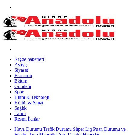
Niğde haberleri
Asayiş
Siyaset
Ekonomi
Eğitim
Gündem
Spor
Bilim & Teknoloji
Kültür & Sanat
Sağlık
Tarım
Resmi İlanlar
Hava Durumu
Trafik Durumu
Süper Lig Puan Durumu ve
Fikstür
Tüm Manşetler
Son Dakika Haberleri