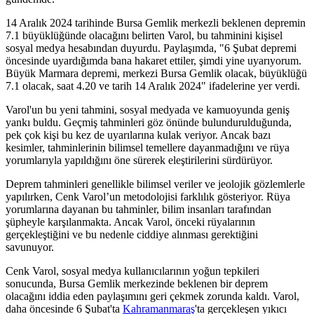
14 Aralık 2024 tarihinde Bursa Gemlik merkezli beklenen depremin
7.1 büyüklüğünde olacağını belirten Varol, bu tahminini kişisel
sosyal medya hesabından duyurdu. Paylaşımda, "6 Şubat depremi
öncesinde uyardığımda bana hakaret ettiler, şimdi yine uyarıyorum.
Büyük Marmara depremi, merkezi Bursa Gemlik olacak, büyüklüğü
7.1 olacak, saat 4.20 ve tarih 14 Aralık 2024" ifadelerine yer verdi.
Varol'un bu yeni tahmini, sosyal medyada ve kamuoyunda geniş
yankı buldu. Geçmiş tahminleri göz önünde bulundurulduğunda,
pek çok kişi bu kez de uyarılarına kulak veriyor. Ancak bazı
kesimler, tahminlerinin bilimsel temellere dayanmadığını ve rüya
yorumlarıyla yapıldığını öne sürerek eleştirilerini sürdürüyor.
Deprem tahminleri genellikle bilimsel veriler ve jeolojik gözlemlerle
yapılırken, Cenk Varol’un metodolojisi farklılık gösteriyor. Rüya
yorumlarına dayanan bu tahminler, bilim insanları tarafından
şüpheyle karşılanmakta. Ancak Varol, önceki rüyalarının
gerçekleştiğini ve bu nedenle ciddiye alınması gerektiğini
savunuyor.
Cenk Varol, sosyal medya kullanıcılarının yoğun tepkileri
sonucunda, Bursa Gemlik merkezinde beklenen bir deprem
olacağını iddia eden paylaşımını geri çekmek zorunda kaldı. Varol,
daha öncesinde 6 Şubat'ta
Kahramanmaraş
'ta gerçekleşen yıkıcı