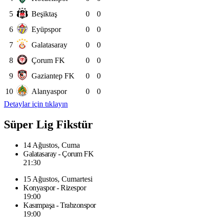
5
Beşiktaş
0
0
6
Eyüpspor
0
0
7
Galatasaray
0
0
8
Çorum FK
0
0
9
Gaziantep FK
0
0
10
Alanyaspor
0
0
Detaylar için tıklayın
Süper Lig Fikstür
14 Ağustos, Cuma
Galatasaray - Çorum FK
21:30
15 Ağustos, Cumartesi
Konyaspor - Rizespor
19:00
Kasımpaşa - Trabzonspor
19:00