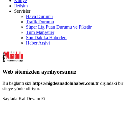
Künye
İletişim
Servisler
Hava Durumu
Trafik Durumu
Süper Lig Puan Durumu ve Fikstür
Tüm Manşetler
Son Dakika Haberleri
Haber Arşivi
Web sitemizden ayrılıyorsunuz
Bu bağlantı sizi
https://nigdeanadoluhaber.com.tr
dışındaki bir
siteye yönlendiriyor.
Sayfada Kal
Devam Et