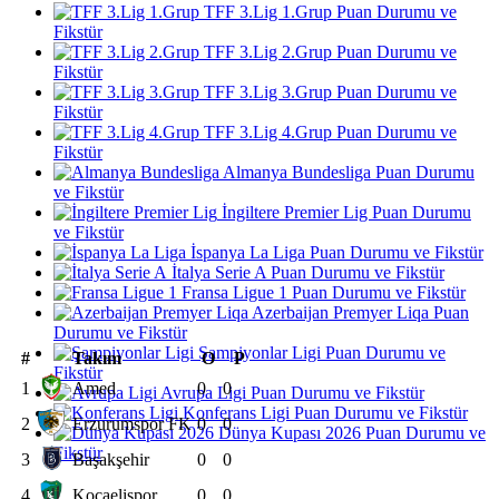
TFF 3.Lig 1.Grup Puan Durumu ve
Fikstür
TFF 3.Lig 2.Grup Puan Durumu ve
Fikstür
TFF 3.Lig 3.Grup Puan Durumu ve
Fikstür
TFF 3.Lig 4.Grup Puan Durumu ve
Fikstür
Almanya Bundesliga Puan Durumu
ve Fikstür
İngiltere Premier Lig Puan Durumu
ve Fikstür
İspanya La Liga Puan Durumu ve Fikstür
İtalya Serie A Puan Durumu ve Fikstür
Fransa Ligue 1 Puan Durumu ve Fikstür
Azerbaijan Premyer Liqa Puan
Durumu ve Fikstür
Şampiyonlar Ligi Puan Durumu ve
#
Takım
O
P
Fikstür
1
Amed
0
0
Avrupa Ligi Puan Durumu ve Fikstür
Konferans Ligi Puan Durumu ve Fikstür
2
Erzurumspor FK
0
0
Dünya Kupası 2026 Puan Durumu ve
Fikstür
3
Başakşehir
0
0
4
Kocaelispor
0
0