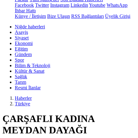
Facebook
Twitter
Instagram
Linkedin
Youtube
WhatsApp
İhbar Hattı
Künye / İletişim
Bize Ulaşın
RSS Bağlantıları
Üyelik Girişi
Niğde haberleri
Asayiş
Siyaset
Ekonomi
Eğitim
Gündem
Spor
Bilim & Teknoloji
Kültür & Sanat
Sağlık
Tarım
Resmi İlanlar
Haberler
Türkiye
ÇARŞAFLI KADINA
MEYDAN DAYAĞI