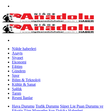
Niğde haberleri
Asayiş
Siyaset
Ekonomi
Eğitim
Gündem
Spor
Bilim & Teknoloji
Kültür & Sanat
Sağlık
Tarım
Resmi İlanlar
Hava Durumu
Trafik Durumu
Süper Lig Puan Durumu ve
Fikstür
Tüm Manşetler
Son Dakika Haberleri