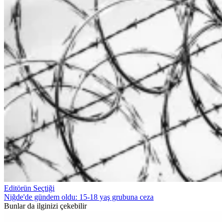
Editörün Seçtiği
Niğde'de gündem oldu: 15-18 yaş grubuna ceza
Bunlar da ilginizi çekebilir