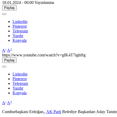
18.01.2024 - 00:00
Yayınlanma
Paylaş
Linkedin
Pinterest
Telegram
Yazdır
Kopyala
-
+
A
A
https://www.youtube.com/watch?v=gIK4T7ighHg
Paylaş
Linkedin
Pinterest
Telegram
Yazdır
Kopyala
-
+
A
A
Cumhurbaşkanı Erdoğan,,
AK Parti
Belediye Başkanları Aday Tanıtı