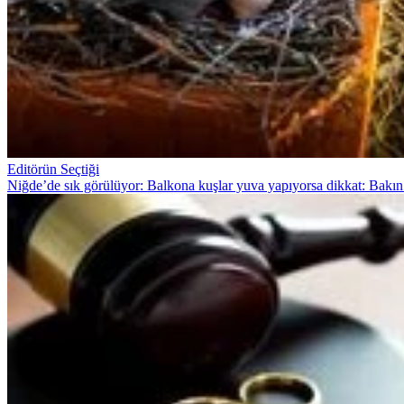
Editörün Seçtiği
Niğde’de sık görülüyor: Balkona kuşlar yuva yapıyorsa dikkat: Bakın