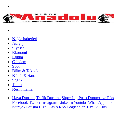
Niğde haberleri
Asayiş
Siyaset
Ekonomi
Eğitim
Gündem
Spor
Bilim & Teknoloji
Kültür & Sanat
Sağlık
Tarım
Resmi İlanlar
Hava Durumu
Trafik Durumu
Süper Lig Puan Durumu ve Fiks
Facebook
Twitter
Instagram
Linkedin
Youtube
WhatsApp İhbar
Künye / İletişim
Bize Ulaşın
RSS Bağlantıları
Üyelik Girişi