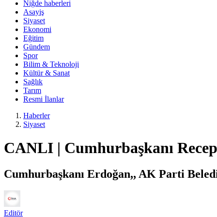
Niğde haberleri
Asayiş
Siyaset
Ekonomi
Eğitim
Gündem
Spor
Bilim & Teknoloji
Kültür & Sanat
Sağlık
Tarım
Resmi İlanlar
Haberler
Siyaset
CANLI | Cumhurbaşkanı Recep T
Cumhurbaşkanı Erdoğan,, AK Parti Beledi
Editör