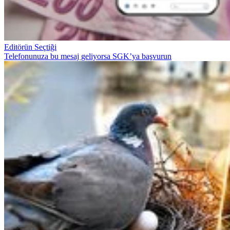
Editörün Seçtiği
Telefonunuza bu mesaj geliyorsa SGK’ya başvurun