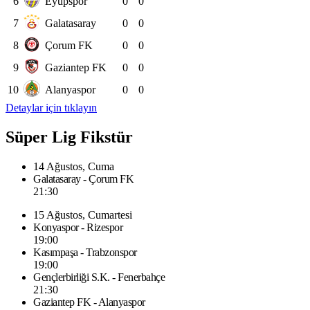
6
Eyüpspor
0
0
7
Galatasaray
0
0
8
Çorum FK
0
0
9
Gaziantep FK
0
0
10
Alanyaspor
0
0
Detaylar için tıklayın
Süper Lig Fikstür
14 Ağustos, Cuma
Galatasaray - Çorum FK
21:30
15 Ağustos, Cumartesi
Konyaspor - Rizespor
19:00
Kasımpaşa - Trabzonspor
19:00
Gençlerbirliği S.K. - Fenerbahçe
21:30
Gaziantep FK - Alanyaspor