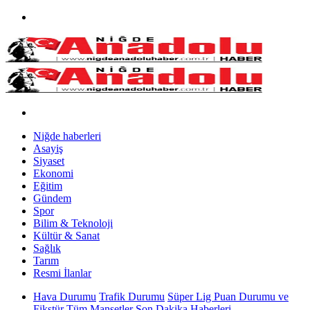
Niğde haberleri
Asayiş
Siyaset
Ekonomi
Eğitim
Gündem
Spor
Bilim & Teknoloji
Kültür & Sanat
Sağlık
Tarım
Resmi İlanlar
Hava Durumu
Trafik Durumu
Süper Lig Puan Durumu ve
Fikstür
Tüm Manşetler
Son Dakika Haberleri