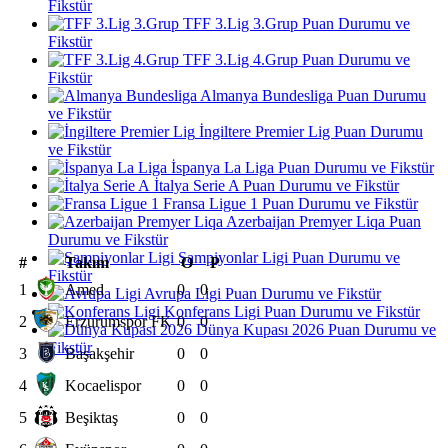
Fikstür
TFF 3.Lig 3.Grup Puan Durumu ve
Fikstür
TFF 3.Lig 4.Grup Puan Durumu ve
Fikstür
Almanya Bundesliga Puan Durumu
ve Fikstür
İngiltere Premier Lig Puan Durumu
ve Fikstür
İspanya La Liga Puan Durumu ve Fikstür
İtalya Serie A Puan Durumu ve Fikstür
Fransa Ligue 1 Puan Durumu ve Fikstür
Azerbaijan Premyer Liqa Puan
Durumu ve Fikstür
Şampiyonlar Ligi Puan Durumu ve
#
Takım
O
P
Fikstür
1
Amed
0
0
Avrupa Ligi Puan Durumu ve Fikstür
Konferans Ligi Puan Durumu ve Fikstür
2
Erzurumspor FK
0
0
Dünya Kupası 2026 Puan Durumu ve
Fikstür
3
Başakşehir
0
0
4
Kocaelispor
0
0
5
Beşiktaş
0
0