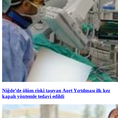
Niğde’de ölüm riski taşıyan Aort Yırtılması ilk kez
kapalı yöntemle tedavi edildi