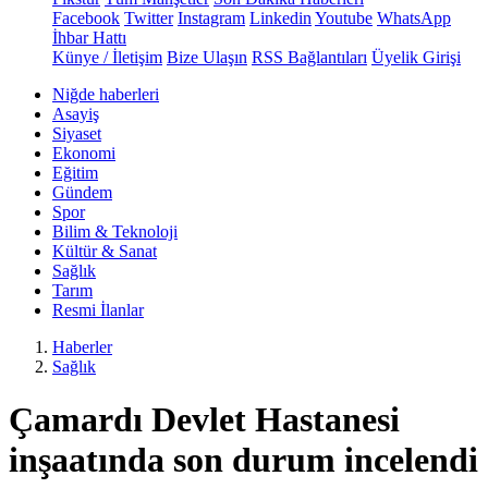
Facebook
Twitter
Instagram
Linkedin
Youtube
WhatsApp
İhbar Hattı
Künye / İletişim
Bize Ulaşın
RSS Bağlantıları
Üyelik Girişi
Niğde haberleri
Asayiş
Siyaset
Ekonomi
Eğitim
Gündem
Spor
Bilim & Teknoloji
Kültür & Sanat
Sağlık
Tarım
Resmi İlanlar
Haberler
Sağlık
Çamardı Devlet Hastanesi
inşaatında son durum incelendi