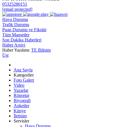
05325280151
[email protected]
Hava Durumu
Trafik Durumu
Puan Durumu ve Fikstür
Tüm Manşetler
Son Dakika Haberleri
Haber Arşivi
Haber Yazılımı:
TE Bilişim
Üst
Ana Sayfa
Kategoriler
Foto Galeri
Video
Yazarlar
Röportaj
Biyografi
Anketler
Künye
İletişim
Servisler
Hava Durumu