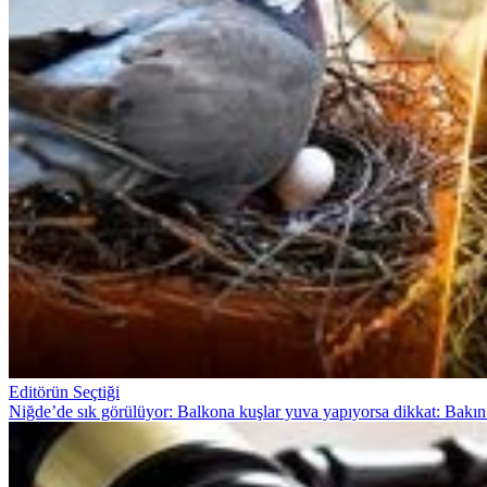
Editörün Seçtiği
Niğde’de sık görülüyor: Balkona kuşlar yuva yapıyorsa dikkat: Bakın