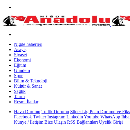
Niğde haberleri
Asayiş
Siyaset
Ekonomi
Eğitim
Gündem
Spor
Bilim & Teknoloji
Kültür & Sanat
Sağlık
Tarım
Resmi İlanlar
Hava Durumu
Trafik Durumu
Süper Lig Puan Durumu ve Fiks
Facebook
Twitter
Instagram
Linkedin
Youtube
WhatsApp İhbar
Künye / İletişim
Bize Ulaşın
RSS Bağlantıları
Üyelik Girişi