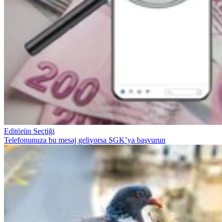
Editörün Seçtiği
Telefonunuza bu mesaj geliyorsa SGK’ya başvurun