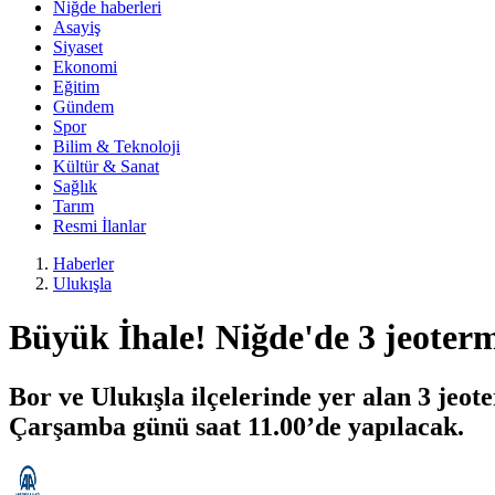
Niğde haberleri
Asayiş
Siyaset
Ekonomi
Eğitim
Gündem
Spor
Bilim & Teknoloji
Kültür & Sanat
Sağlık
Tarım
Resmi İlanlar
Haberler
Ulukışla
Büyük İhale! Niğde'de 3 jeoterm
Bor ve Ulukışla ilçelerinde yer alan 3 jeo
Çarşamba günü saat 11.00’de yapılacak.