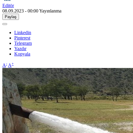
Editör
08.09.2023 - 00:00
Yayınlanma
Paylaş
Linkedin
Pinterest
Telegram
Yazdır
Kopyala
-
+
A
A