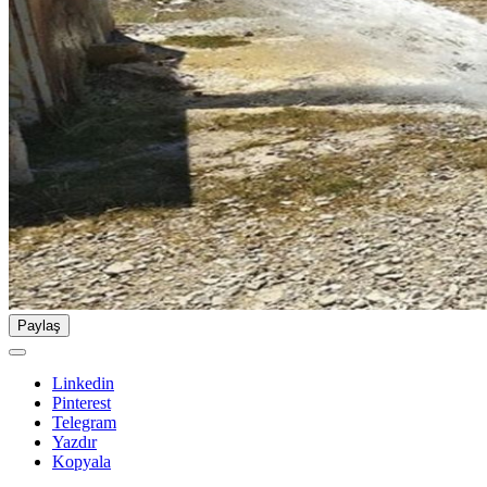
Paylaş
Linkedin
Pinterest
Telegram
Yazdır
Kopyala