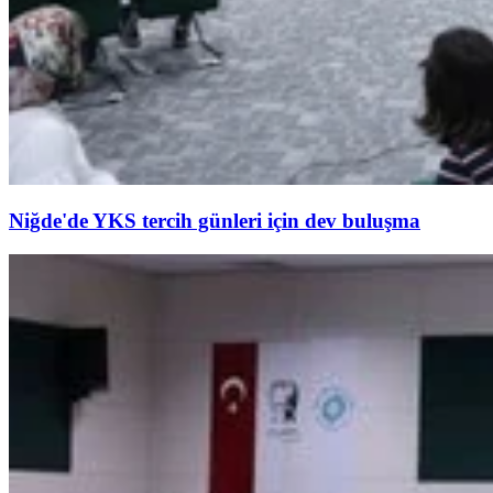
Niğde'de YKS tercih günleri için dev buluşma