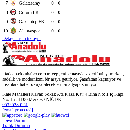
7
Galatasaray
0
0
8
Çorum FK
0
0
9
Gaziantep FK
0
0
10
Alanyaspor
0
0
Detaylar için tıklayın
nigdeanadoluhaber.com.tr, yepyeni temasıyla sizleri buluştururken,
sadelik ve modernizmi bir araya getiriyor. Şatafattan kaçınıyor ve
insanlara haber okuyabilecekleri bir altyapı sunuyor.
Kale Mahallesi Kavak Sokak Ata Plaza Kat: 4 Bina No: 1 İç Kapı
No: 15 51100 Merkez / NİĞDE
05325280151
[email protected]
Hava Durumu
Trafik Durumu