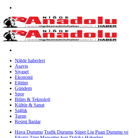
Niğde haberleri
Asayiş
Siyaset
Ekonomi
Eğitim
Gündem
Spor
Bilim & Teknoloji
Kültür & Sanat
Sağlık
Tarım
Resmi İlanlar
Hava Durumu
Trafik Durumu
Süper Lig Puan Durumu ve
Fikstür
Tüm Manşetler
Son Dakika Haberleri