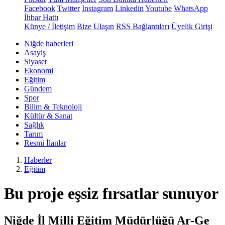
Facebook
Twitter
Instagram
Linkedin
Youtube
WhatsApp
İhbar Hattı
Künye / İletişim
Bize Ulaşın
RSS Bağlantıları
Üyelik Girişi
Niğde haberleri
Asayiş
Siyaset
Ekonomi
Eğitim
Gündem
Spor
Bilim & Teknoloji
Kültür & Sanat
Sağlık
Tarım
Resmi İlanlar
Haberler
Eğitim
Bu proje eşsiz fırsatlar sunuyor
Niğde İl Milli Eğitim Müdürlüğü Ar-Ge