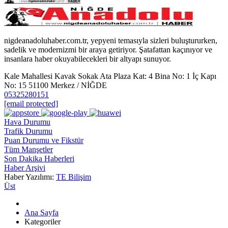
nigdeanadoluhaber.com.tr, yepyeni temasıyla sizleri buluştururken,
sadelik ve modernizmi bir araya getiriyor. Şatafattan kaçınıyor ve
insanlara haber okuyabilecekleri bir altyapı sunuyor.
Kale Mahallesi Kavak Sokak Ata Plaza Kat: 4 Bina No: 1 İç Kapı
No: 15 51100 Merkez / NİĞDE
05325280151
[email protected]
Hava Durumu
Trafik Durumu
Puan Durumu ve Fikstür
Tüm Manşetler
Son Dakika Haberleri
Haber Arşivi
Haber Yazılımı:
TE Bilişim
Üst
Ana Sayfa
Kategoriler