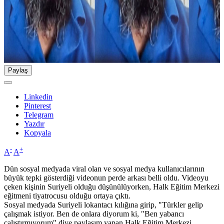
Paylaş
Linkedin
Pinterest
Telegram
Yazdır
Kopyala
-
+
A
A
Dün sosyal medyada viral olan ve sosyal medya kullanıcılarının
büyük tepki gösterdiği videonun perde arkası belli oldu. Videoyu
çeken kişinin Suriyeli olduğu düşünülüyorken, Halk Eğitim Merkezi
eğitmeni tiyatrocusu olduğu ortaya çıktı.
Sosyal medyada Suriyeli lokantacı kılığına girip, "Türkler gelip
çalışmak istiyor. Ben de onlara diyorum ki, "Ben yabancı
çalıştırmıyorum" diye paylaşım yapan Halk Eğitim Merkezi