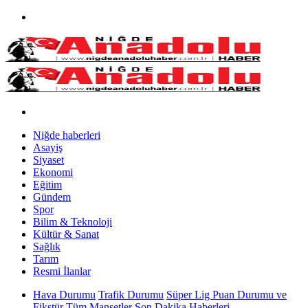
Niğde haberleri
Asayiş
Siyaset
Ekonomi
Eğitim
Gündem
Spor
Bilim & Teknoloji
Kültür & Sanat
Sağlık
Tarım
Resmi İlanlar
Hava Durumu
Trafik Durumu
Süper Lig Puan Durumu ve
Fikstür
Tüm Manşetler
Son Dakika Haberleri