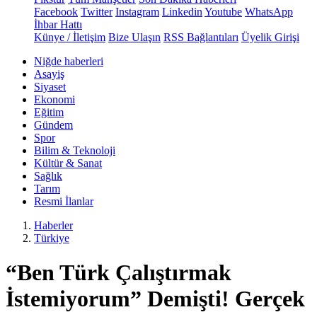
Facebook
Twitter
Instagram
Linkedin
Youtube
WhatsApp
İhbar Hattı
Künye / İletişim
Bize Ulaşın
RSS Bağlantıları
Üyelik Girişi
Niğde haberleri
Asayiş
Siyaset
Ekonomi
Eğitim
Gündem
Spor
Bilim & Teknoloji
Kültür & Sanat
Sağlık
Tarım
Resmi İlanlar
Haberler
Türkiye
“Ben Türk Çalıştırmak
İstemiyorum” Demişti! Gerçek