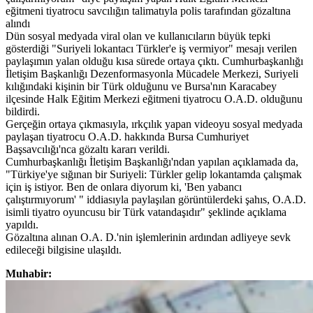
eğitmeni tiyatrocu savcılığın talimatıyla polis tarafından gözaltına
alındı
Dün sosyal medyada viral olan ve kullanıcıların büyük tepki
gösterdiği "Suriyeli lokantacı Türkler'e iş vermiyor" mesajı verilen
paylaşımın yalan olduğu kısa sürede ortaya çıktı. Cumhurbaşkanlığı
İletişim Başkanlığı Dezenformasyonla Mücadele Merkezi, Suriyeli
kılığındaki kişinin bir Türk olduğunu ve Bursa'nın Karacabey
ilçesinde Halk Eğitim Merkezi eğitmeni tiyatrocu O.A.D. olduğunu
bildirdi.
Gerçeğin ortaya çıkmasıyla, ırkçılık yapan videoyu sosyal medyada
paylaşan tiyatrocu O.A.D. hakkında Bursa Cumhuriyet
Başsavcılığı'nca gözaltı kararı verildi.
Cumhurbaşkanlığı İletişim Başkanlığı'ndan yapılan açıklamada da,
"Türkiye'ye sığınan bir Suriyeli: Türkler gelip lokantamda çalışmak
için iş istiyor. Ben de onlara diyorum ki, 'Ben yabancı
çalıştırmıyorum' " iddiasıyla paylaşılan görüntülerdeki şahıs, O.A.D.
isimli tiyatro oyuncusu bir Türk vatandaşıdır" şeklinde açıklama
yapıldı.
Gözaltına alınan O.A. D.'nin işlemlerinin ardından adliyeye sevk
edileceği bilgisine ulaşıldı.
Muhabir: