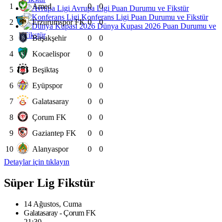
1
Amed
0
0
Avrupa Ligi Puan Durumu ve Fikstür
Konferans Ligi Puan Durumu ve Fikstür
2
Erzurumspor FK
0
0
Dünya Kupası 2026 Puan Durumu ve
Fikstür
3
Başakşehir
0
0
4
Kocaelispor
0
0
5
Beşiktaş
0
0
6
Eyüpspor
0
0
7
Galatasaray
0
0
8
Çorum FK
0
0
9
Gaziantep FK
0
0
10
Alanyaspor
0
0
Detaylar için tıklayın
Süper Lig Fikstür
14 Ağustos, Cuma
Galatasaray - Çorum FK
21:30