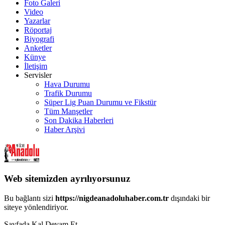
Foto Galeri
Video
Yazarlar
Röportaj
Biyografi
Anketler
Künye
İletişim
Servisler
Hava Durumu
Trafik Durumu
Süper Lig Puan Durumu ve Fikstür
Tüm Manşetler
Son Dakika Haberleri
Haber Arşivi
Web sitemizden ayrılıyorsunuz
Bu bağlantı sizi
https://nigdeanadoluhaber.com.tr
dışındaki bir
siteye yönlendiriyor.
Sayfada Kal
Devam Et