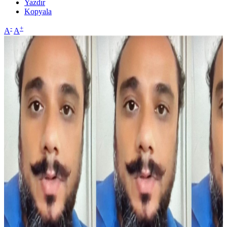
Yazdır
Kopyala
-
+
A
A