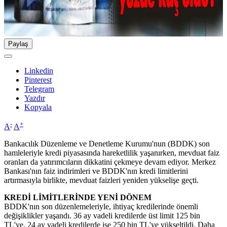
Paylaş
Linkedin
Pinterest
Telegram
Yazdır
Kopyala
-
+
A
A
Bankacılık Düzenleme ve Denetleme Kurumu'nun (BDDK) son
hamleleriyle kredi piyasasında hareketlilik yaşanırken, mevduat faiz
oranları da yatırımcıların dikkatini çekmeye devam ediyor. Merkez
Bankası'nın faiz indirimleri ve BDDK'nın kredi limitlerini
artırmasıyla birlikte, mevduat faizleri yeniden yükselişe geçti.
KREDİ LİMİTLERİNDE YENİ DÖNEM
BDDK'nın son düzenlemeleriyle, ihtiyaç kredilerinde önemli
değişiklikler yaşandı. 36 ay vadeli kredilerde üst limit 125 bin
TL'ye, 24 ay vadeli kredilerde ise 250 bin TL'ye yükseltildi. Daha