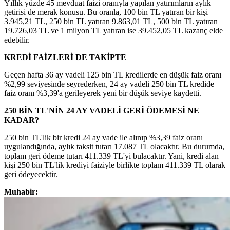
Yıllık yüzde 45 mevduat faizi oranıyla yapılan yatırımların aylık
getirisi de merak konusu. Bu oranla, 100 bin TL yatıran bir kişi
3.945,21 TL, 250 bin TL yatıran 9.863,01 TL, 500 bin TL yatıran
19.726,03 TL ve 1 milyon TL yatıran ise 39.452,05 TL kazanç elde
edebilir.
KREDİ FAİZLERİ DE TAKİPTE
Geçen hafta 36 ay vadeli 125 bin TL kredilerde en düşük faiz oranı
%2,99 seviyesinde seyrederken, 24 ay vadeli 250 bin TL kredide
faiz oranı %3,39'a gerileyerek yeni bir düşük seviye kaydetti.
250 BİN TL'NİN 24 AY VADELİ GERİ ÖDEMESİ NE
KADAR?
250 bin TL'lik bir kredi 24 ay vade ile alınıp %3,39 faiz oranı
uygulandığında, aylık taksit tutarı 17.087 TL olacaktır. Bu durumda,
toplam geri ödeme tutarı 411.339 TL'yi bulacaktır. Yani, kredi alan
kişi 250 bin TL'lik krediyi faiziyle birlikte toplam 411.339 TL olarak
geri ödeyecektir.
Muhabir: