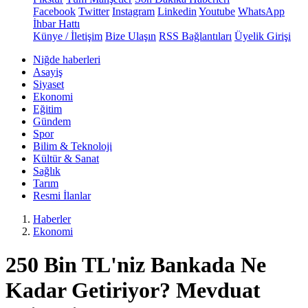
Facebook
Twitter
Instagram
Linkedin
Youtube
WhatsApp
İhbar Hattı
Künye / İletişim
Bize Ulaşın
RSS Bağlantıları
Üyelik Girişi
Niğde haberleri
Asayiş
Siyaset
Ekonomi
Eğitim
Gündem
Spor
Bilim & Teknoloji
Kültür & Sanat
Sağlık
Tarım
Resmi İlanlar
Haberler
Ekonomi
250 Bin TL'niz Bankada Ne
Kadar Getiriyor? Mevduat