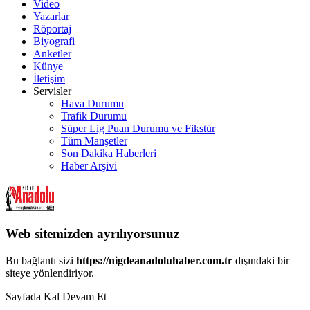
Video
Yazarlar
Röportaj
Biyografi
Anketler
Künye
İletişim
Servisler
Hava Durumu
Trafik Durumu
Süper Lig Puan Durumu ve Fikstür
Tüm Manşetler
Son Dakika Haberleri
Haber Arşivi
Web sitemizden ayrılıyorsunuz
Bu bağlantı sizi
https://nigdeanadoluhaber.com.tr
dışındaki bir
siteye yönlendiriyor.
Sayfada Kal
Devam Et