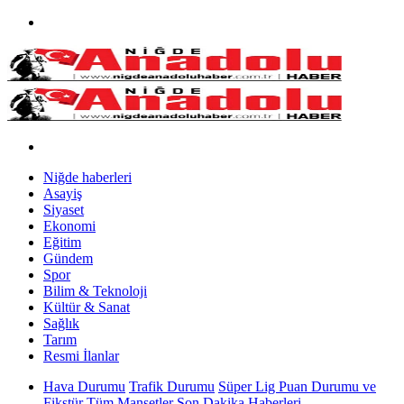
Niğde haberleri
Asayiş
Siyaset
Ekonomi
Eğitim
Gündem
Spor
Bilim & Teknoloji
Kültür & Sanat
Sağlık
Tarım
Resmi İlanlar
Hava Durumu
Trafik Durumu
Süper Lig Puan Durumu ve
Fikstür
Tüm Manşetler
Son Dakika Haberleri