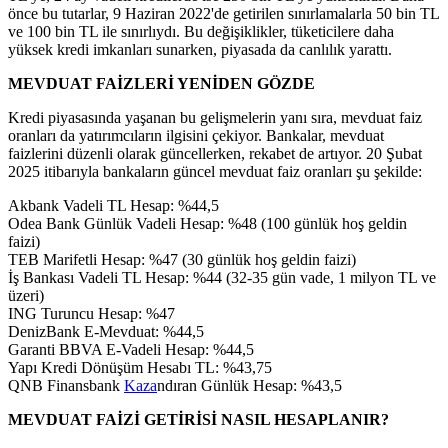
önce bu tutarlar, 9 Haziran 2022'de getirilen sınırlamalarla 50 bin TL
ve 100 bin TL ile sınırlıydı. Bu değişiklikler, tüketicilere daha
yüksek kredi imkanları sunarken, piyasada da canlılık yarattı.
MEVDUAT FAİZLERİ YENİDEN GÖZDE
Kredi piyasasında yaşanan bu gelişmelerin yanı sıra, mevduat faiz
oranları da yatırımcıların ilgisini çekiyor. Bankalar, mevduat
faizlerini düzenli olarak güncellerken, rekabet de artıyor. 20 Şubat
2025 itibarıyla bankaların güncel mevduat faiz oranları şu şekilde:
Akbank Vadeli TL Hesap: %44,5
Odea Bank Günlük Vadeli Hesap: %48 (100 günlük hoş geldin
faizi)
TEB Marifetli Hesap: %47 (30 günlük hoş geldin faizi)
İş Bankası Vadeli TL Hesap: %44 (32-35 gün vade, 1 milyon TL ve
üzeri)
ING Turuncu Hesap: %47
DenizBank E-Mevduat: %44,5
Garanti BBVA E-Vadeli Hesap: %44,5
Yapı Kredi Dönüşüm Hesabı TL: %43,75
QNB Finansbank
Kaza
ndıran Günlük Hesap: %43,5
MEVDUAT FAİZİ GETİRİSİ NASIL HESAPLANIR?