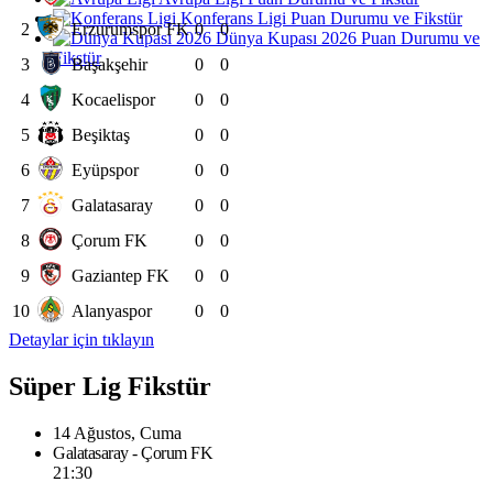
Konferans Ligi Puan Durumu ve Fikstür
2
Erzurumspor FK
0
0
Dünya Kupası 2026 Puan Durumu ve
Fikstür
3
Başakşehir
0
0
4
Kocaelispor
0
0
5
Beşiktaş
0
0
6
Eyüpspor
0
0
7
Galatasaray
0
0
8
Çorum FK
0
0
9
Gaziantep FK
0
0
10
Alanyaspor
0
0
Detaylar için tıklayın
Süper Lig Fikstür
14 Ağustos, Cuma
Galatasaray - Çorum FK
21:30