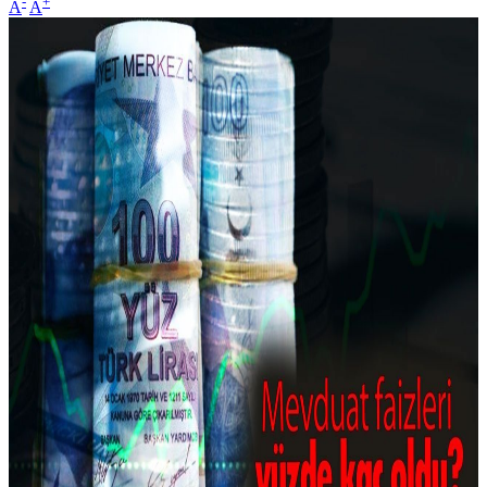
-
+
A
A