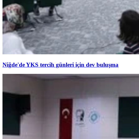
Niğde'de YKS tercih günleri için dev buluşma