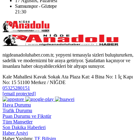
17 Ağustos, Pazartesi
Samsunspor - Göztepe
21:30
nigdeanadoluhaber.com.tr, yepyeni temasıyla sizleri buluştururken,
sadelik ve modernizmi bir araya getiriyor. Şatafattan kaçınıyor ve
insanlara haber okuyabilecekleri bir altyapı sunuyor.
Kale Mahallesi Kavak Sokak Ata Plaza Kat: 4 Bina No: 1 İç Kapı
No: 15 51100 Merkez / NİĞDE
05325280151
[email protected]
Hava Durumu
Trafik Durumu
Puan Durumu ve Fikstür
Tüm Manşetler
Son Dakika Haberleri
Haber Arşivi
Haber Yazılımı:
TE Bilişim