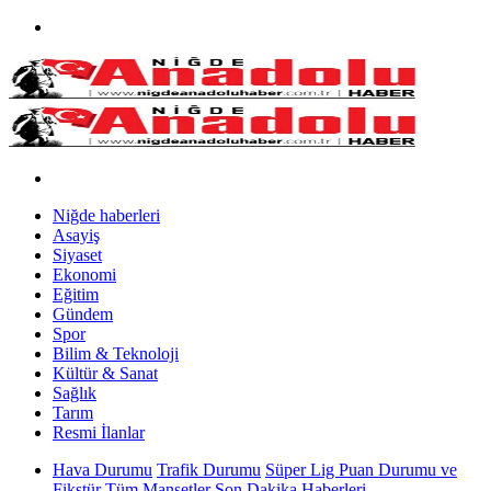
Niğde haberleri
Asayiş
Siyaset
Ekonomi
Eğitim
Gündem
Spor
Bilim & Teknoloji
Kültür & Sanat
Sağlık
Tarım
Resmi İlanlar
Hava Durumu
Trafik Durumu
Süper Lig Puan Durumu ve
Fikstür
Tüm Manşetler
Son Dakika Haberleri