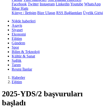
Facebook
Twitter
Instagram
Linkedin
Youtube
WhatsApp
İhbar Hattı
Künye / İletişim
Bize Ulaşın
RSS Bağlantıları
Üyelik Girişi
Niğde haberleri
Asayiş
Siyaset
Ekonomi
Eğitim
Gündem
Spor
Bilim & Teknoloji
Kültür & Sanat
Sağlık
Tarım
Resmi İlanlar
Haberler
Eğitim
2025-YDS/2 başvuruları
başladı