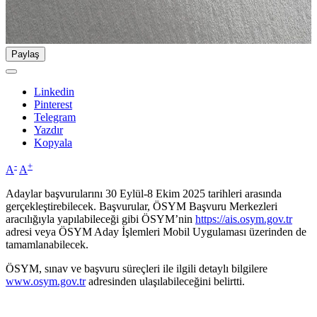
Paylaş
Linkedin
Pinterest
Telegram
Yazdır
Kopyala
-
+
A
A
Adaylar başvurularını 30 Eylül-8 Ekim 2025 tarihleri arasında
gerçekleştirebilecek. Başvurular, ÖSYM Başvuru Merkezleri
aracılığıyla yapılabileceği gibi ÖSYM’nin
https://ais.osym.gov.tr
adresi veya ÖSYM Aday İşlemleri Mobil Uygulaması üzerinden de
tamamlanabilecek.
ÖSYM, sınav ve başvuru süreçleri ile ilgili detaylı bilgilere
www.osym.gov.tr
adresinden ulaşılabileceğini belirtti.