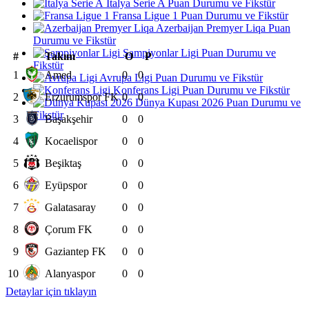
İtalya Serie A Puan Durumu ve Fikstür
Fransa Ligue 1 Puan Durumu ve Fikstür
Azerbaijan Premyer Liqa Puan
Durumu ve Fikstür
Şampiyonlar Ligi Puan Durumu ve
#
Takım
O
P
Fikstür
1
Amed
0
0
Avrupa Ligi Puan Durumu ve Fikstür
Konferans Ligi Puan Durumu ve Fikstür
2
Erzurumspor FK
0
0
Dünya Kupası 2026 Puan Durumu ve
Fikstür
3
Başakşehir
0
0
4
Kocaelispor
0
0
5
Beşiktaş
0
0
6
Eyüpspor
0
0
7
Galatasaray
0
0
8
Çorum FK
0
0
9
Gaziantep FK
0
0
10
Alanyaspor
0
0
Detaylar için tıklayın