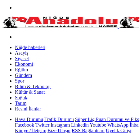
Niğde haberleri
Asayiş
Siyaset
Ekonomi
Eğitim
Gündem
Spor
Bilim & Teknoloji
Kültür & Sanat
Sağlık
Tarım
Resmi İlanlar
Hava Durumu
Trafik Durumu
Süper Lig Puan Durumu ve Fiks
Facebook
Twitter
Instagram
Linkedin
Youtube
WhatsApp İhbar
Künye / İletişim
Bize Ulaşın
RSS Bağlantıları
Üyelik Girişi