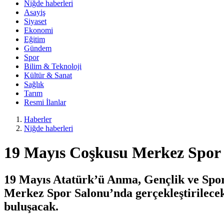
Niğde haberleri
Asayiş
Siyaset
Ekonomi
Eğitim
Gündem
Spor
Bilim & Teknoloji
Kültür & Sanat
Sağlık
Tarım
Resmi İlanlar
Haberler
Niğde haberleri
19 Mayıs Coşkusu Merkez Spor
19 Mayıs Atatürk’ü Anma, Gençlik ve Spor
Merkez Spor Salonu’nda gerçekleştirilecek 
buluşacak.