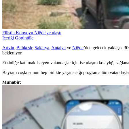
Filistin Konvoyu Niğde'ye ulaştı
İçeriği Görüntüle
Artvin
,
Balıkesir
,
Sakarya
,
Antalya
ve
Niğde
’den gelecek yaklaşık 300
bekleniyor.
Etkinliğe katılmak isteyen vatandaşlar için ise ulaşım kolaylığı sağla
Bayram coşkusunun hep birlikte yaşanacağı programa tüm vatandaşlar 
Muhabir: