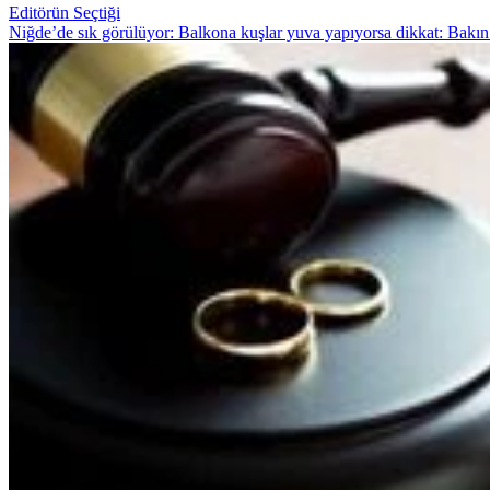
Editörün Seçtiği
Niğde’de sık görülüyor: Balkona kuşlar yuva yapıyorsa dikkat: Bakın