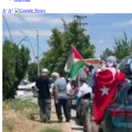
-
+
A
A